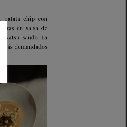
a patata chip con
ndigas en salsa de
o katsu sando. La
os más demandados
.