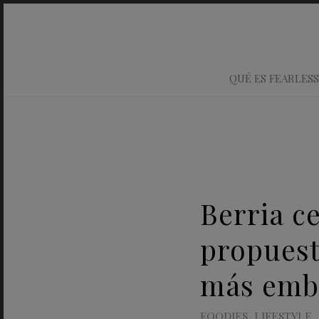
QUÉ ES FEARLESS
Berria c
propuest
más emb
FOODIES
,
LIFESTYLE