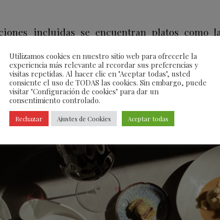
aciones incluidas se encuentran platos como l
rico, las croquetas de jamón ibérico, las albó
Utilizamos cookies en nuestro sitio web para ofrecerle la
 o el pepito de solomillo de ternera en format
experiencia más relevante al recordar sus preferencias y
visitas repetidas. Al hacer clic en "Aceptar todas", usted
nómica se acompaña de un maridaje con los vin
consiente el uso de TODAS las cookies. Sin embargo, puede
visitar "Configuración de cookies" para dar un
o años, seleccionados por el equipo de sumilleres
consentimiento controlado.
Rechazar
Ajustes de Cookies
Aceptar todas