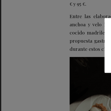
€ y 95 €.
Entre las elabor
anchoa y velo ibé
cocido madrileño
propuesta gastro
durante estos cinc