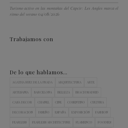
Turismo activo en las montañas del Capcir: Les Angles marca el
04/08/2026
ritmo del verano
Trabajamos con
De lo que hablamos…
AGATHA RUIZ DE LA PRADA
ARQUITECTURA
ARTE
ARTESANIA
BARCELONA
BELLEZA
BRACH MADRID
CASA DECOR
CHANEL
CINE
COSENTINO
CULTURA
DECORACION
DISEÑO
ESPAÑA
EXPOSICIÓN
FASHION
FEARLESS
FEARLESS ARCHITECTURE
FLAMENCO
FOODIES