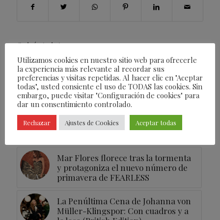
Quizás te interese
Utilizamos cookies en nuestro sitio web para ofrecerle
la experiencia más relevante al recordar sus
La fusión del arte digital, ciencia,
preferencias y visitas repetidas. Al hacer clic en "Aceptar
naturaleza y belleza gracias a LA
todas", usted consiente el uso de TODAS las cookies. Sin
PRAIRIE en Art Basel
embargo, puede visitar "Configuración de cookies" para
dar un consentimiento controlado.
FEARLESS® aumenta su expansión
Rechazar
Ajustes de Cookies
Aceptar todas
en España de la mano de El Corte
Inglés
Mar Flores florece tras la tormenta
y protagoniza el nuevo número de
primavera de FEARLESS
La Penúltima Cena de Johanna von
Müller-Klingspor: Con cuadros y a