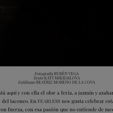
Fotografía
RUBÉN VEGA
Texto
KATY MIKHAILOVA
Estilismo
BEATRIZ MORENO DE LA COVA
á aquí y con ella el olor a feria, a jazmín y azaha
 del taconeo. En
FEARLESS
nos gusta celebrar est
con fuerza, con esa pasión que no entiende de medi