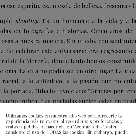
a ese espíritu, esa mezcla de belleza, frescura y 
imple
shooting
. Es un homenaje a la vida y a l
das en fotografías e historias. Cinco años de
 cosas a nuestra manera. Sin miedo, con sentimien
a de celebrar este aniversario era regresando
ral de la Morería
, donde tanto hemos construid
ctoria. La cita no podía ser en otro lugar. La idea
racial, a lo auténtico, a la pasión que no entie
la portada, Hiba lo tuvo claro: “Gracias por ten
 y como indica, “las portadas suelen estar enfoca
esto, has sabido llegar a la esencia de lo que
Utilizamos cookies en nuestro sitio web para ofrecerle la
experiencia más relevante al recordar sus preferencias y
visitas repetidas. Al hacer clic en "Aceptar todas", usted
consiente el uso de TODAS las cookies. Sin embargo, puede