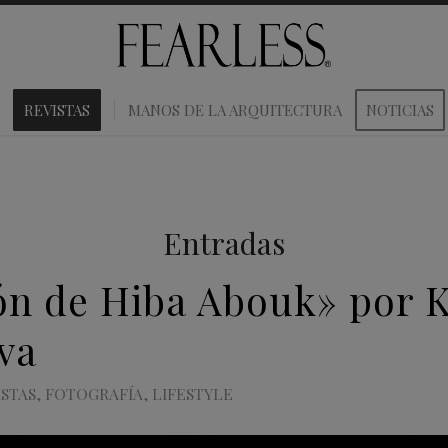
REVISTAS
MANOS DE LA ARQUITECTURA
NOTICIAS
Entradas
ón de Hiba Abouk» por 
va
STAS
,
FOTOGRAFÍA
,
LIFESTYLE