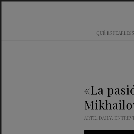
QUÉ ES FEARLESS
«La pasi
Mikhailo
ARTE
,
DAILY
,
ENTREVI