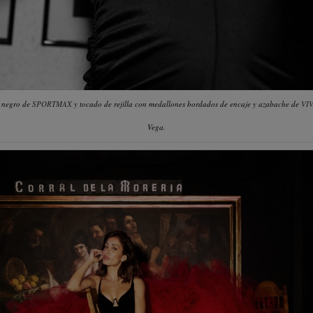
a negro de
SPORTMAX
y tocado de rejilla con medallones bordados de encaje y azabache de
VI
Vega.