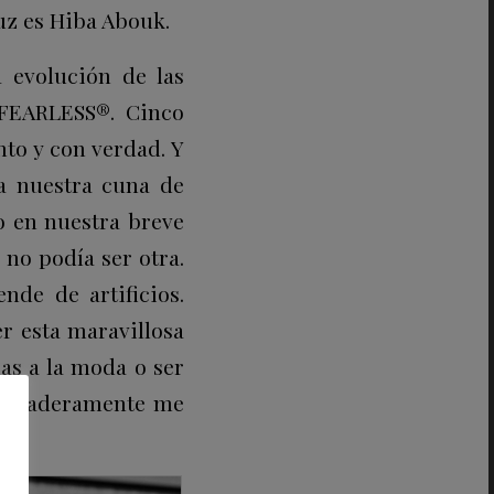
luz es Hiba Abouk.
a evolución de las
 FEARLESS®. Cinco
to y con verdad. Y
 a nuestra cuna de
o en nuestra breve
 no podía ser otra.
nde de artificios.
er esta maravillosa
das a la moda o ser
 verdaderamente me