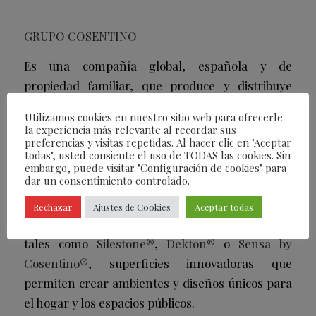
GRUPO COSENTINO
Es una compañía global, española y de
propiedad familiar, que produce y distribuye
superficies innovadoras de alto valor para el
Utilizamos cookies en nuestro sitio web para ofrecerle
mundo de la arquitectura y el diseño. Como
la experiencia más relevante al recordar sus
preferencias y visitas repetidas. Al hacer clic en "Aceptar
empresa líder, imagina y anticipa junto con sus
todas", usted consiente el uso de TODAS las cookies. Sin
clientes y socios, soluciones que proporcionan
embargo, puede visitar "Configuración de cookies" para
dar un consentimiento controlado.
diseño, valor e inspiran la vida de las personas.
Este objetivo es posible gracias a marcas
Rechazar
Ajustes de Cookies
Aceptar todas
pioneras y líderes en sus respectivos segmentos
tales como
Silestone®
,
Dekton®
o
Sensa by
Cosentino®
, superficies innovadoras que
permiten crear ambientes y diseños únicos para
el hogar y los espacios públicos.