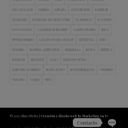
DECORACION
DISEÑO
ESPAÑA
EXPOSICIÓN
FASHION
FEARLESS
FEARLESS ARCHITECTURE
FLAMENCO
FOODIES
FOTOGRAFIA
GALERISTAS MADRID
GASTRONOMIA
IBIZA
INTERIORISMO
LAZARO ROSA-VIOLAN
LIFESTYLE
LUJO
MADRID
MANUEL QUINTANAR
MARBELLA
MODA
MÚSICA
NAVIDAD
NEOLITH
OCIO
RESTAURANTES
SANCHEZ ROMERO
SOFÍA BONO
SOSTENIBILIDAD
TURISMO
VERANO
VIAJES
VINO
© 2025 Allure Media |
Creación y diseño web by Marketing en Vena
Contacto