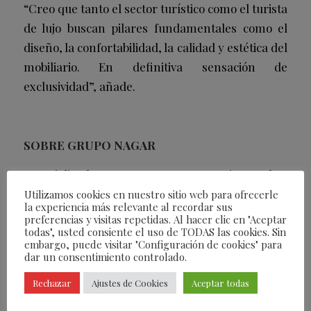
“Creo que tanto el sector turístico como el turista
de lujo buscan pilares fundamentales como el
diseño, la confortabilidad, la calidad y estética del
mobiliario. En definitiva sensación de
exclusividad”
, añade.
SOBRE GRUPO NAGAR
Especializados en crear proyectos integrales,
Grupo Nagar diseña y materializa una gran
Utilizamos cookies en nuestro sitio web para ofrecerle
la experiencia más relevante al recordar sus
variedad de materiales y productos que cubren
preferencias y visitas repetidas. Al hacer clic en "Aceptar
todas las áreas de un hotel, restaurante o
todas", usted consiente el uso de TODAS las cookies. Sin
embargo, puede visitar "Configuración de cookies" para
vivienda. La empresa es fabricante de todo tipo
dar un consentimiento controlado.
de productos para el mobiliario de cualquier
Rechazar
Ajustes de Cookies
Aceptar todas
espacio (habitaciones, lobby, equipamiento
outdoor): desde la iluminación, pasando por el