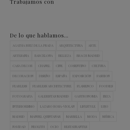
Trabajamos con
De lo que hablamos…
AGATHA RUIZ DE LA PRADA
ARQUITECTURA
ARTE
ARTESANIA
BARCELONA
BELLEZA
BRACH MADRID
CASA DECOR
CHANEL
CINE
COSENTINO
CULTURA
DECORACION
DISEÑO
ESPAÑA
EXPOSICIÓN
FASHION
FEARLESS
FEARLESS ARCHITECTURE
FLAMENCO
FOODIES
FOTOGRAFIA
GALERISTAS MADRID
GASTRONOMIA
IBIZA
INTERIORISMO
LAZARO ROSA-VIOLAN
LIFESTYLE
LUJO
MADRID
MANUEL QUINTANAR
MARBELLA
MODA
MÚSICA
NAVIDAD
NEOLITH
OCIO
RESTAURANTES