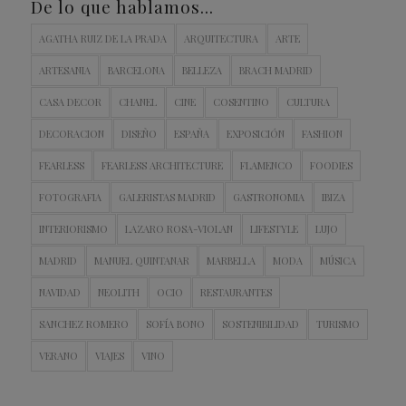
De lo que hablamos…
AGATHA RUIZ DE LA PRADA
ARQUITECTURA
ARTE
ARTESANIA
BARCELONA
BELLEZA
BRACH MADRID
CASA DECOR
CHANEL
CINE
COSENTINO
CULTURA
DECORACION
DISEÑO
ESPAÑA
EXPOSICIÓN
FASHION
FEARLESS
FEARLESS ARCHITECTURE
FLAMENCO
FOODIES
FOTOGRAFIA
GALERISTAS MADRID
GASTRONOMIA
IBIZA
INTERIORISMO
LAZARO ROSA-VIOLAN
LIFESTYLE
LUJO
MADRID
MANUEL QUINTANAR
MARBELLA
MODA
MÚSICA
NAVIDAD
NEOLITH
OCIO
RESTAURANTES
SANCHEZ ROMERO
SOFÍA BONO
SOSTENIBILIDAD
TURISMO
VERANO
VIAJES
VINO