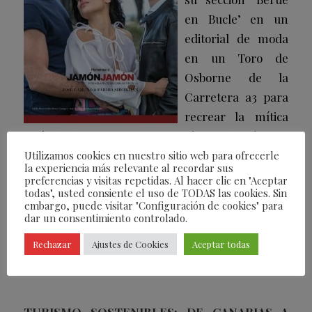
en Bucle’ en un
editorial de moda
en un Toro de
Osborne de la
Carretera a3 para
recrear la mítica
película de Bigas Luna a través de dos jóvenes
actores como
José Lamuño y Fariba Sheikhan
.
Utilizamos cookies en nuestro sitio web para ofrecerle
la experiencia más relevante al recordar sus
También completa su sección con un reportaje
preferencias y visitas repetidas. Al hacer clic en "Aceptar
todas", usted consiente el uso de TODAS las cookies. Sin
en
El Corral de la Morería
con diferentes
embargo, puede visitar "Configuración de cookies" para
figuras del flamenco. Fotografía Juan Carlos
dar un consentimiento controlado.
Vega © (Jamón Jamón) y Miky Guerra © (Corral
Rechazar
Ajustes de Cookies
Aceptar todas
y aparte).