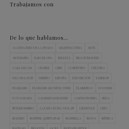
Trabajamos con
De lo que hablamos…
AGATHA RUIZ DE LA PRADA
ARQUITECTURA
ARTE
ARTESANIA
BARCELONA
BELLEZA
BRACH MADRID
CASA DECOR
CHANEL
CINE
COSENTINO
CULTURA
DECORACION
DISEÑO
ESPAÑA
EXPOSICIÓN
FASHION
FEARLESS
FEARLESS ARCHITECTURE
FLAMENCO
FOODIES
FOTOGRAFIA
GALERISTAS MADRID
GASTRONOMIA
IBIZA
INTERIORISMO
LAZARO ROSA-VIOLAN
LIFESTYLE
LUJO
MADRID
MANUEL QUINTANAR
MARBELLA
MODA
MÚSICA
NAVIDAD
NEOLITH
OCIO
RESTAURANTES