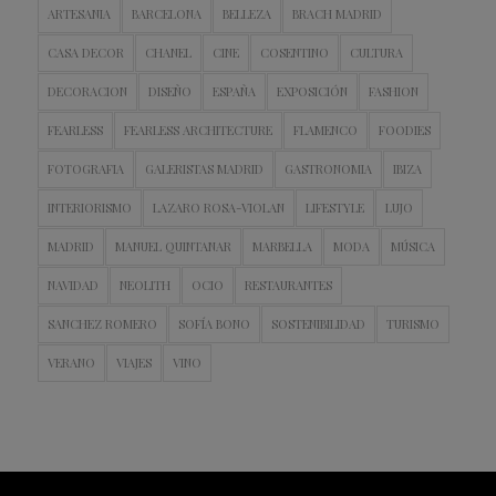
ARTESANIA
BARCELONA
BELLEZA
BRACH MADRID
CASA DECOR
CHANEL
CINE
COSENTINO
CULTURA
DECORACION
DISEÑO
ESPAÑA
EXPOSICIÓN
FASHION
FEARLESS
FEARLESS ARCHITECTURE
FLAMENCO
FOODIES
FOTOGRAFIA
GALERISTAS MADRID
GASTRONOMIA
IBIZA
INTERIORISMO
LAZARO ROSA-VIOLAN
LIFESTYLE
LUJO
MADRID
MANUEL QUINTANAR
MARBELLA
MODA
MÚSICA
NAVIDAD
NEOLITH
OCIO
RESTAURANTES
SANCHEZ ROMERO
SOFÍA BONO
SOSTENIBILIDAD
TURISMO
VERANO
VIAJES
VINO