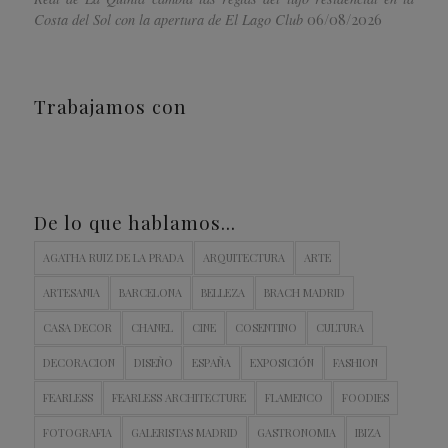
06/08/2026
Costa del Sol con la apertura de El Lago Club
Trabajamos con
De lo que hablamos…
AGATHA RUIZ DE LA PRADA
ARQUITECTURA
ARTE
ARTESANIA
BARCELONA
BELLEZA
BRACH MADRID
CASA DECOR
CHANEL
CINE
COSENTINO
CULTURA
DECORACION
DISEÑO
ESPAÑA
EXPOSICIÓN
FASHION
FEARLESS
FEARLESS ARCHITECTURE
FLAMENCO
FOODIES
FOTOGRAFIA
GALERISTAS MADRID
GASTRONOMIA
IBIZA