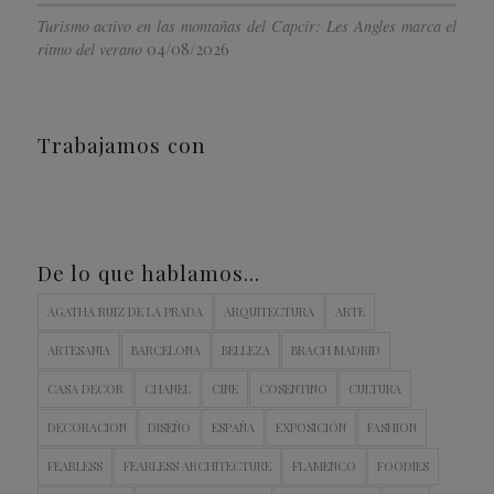
Turismo activo en las montañas del Capcir: Les Angles marca el
04/08/2026
ritmo del verano
Trabajamos con
De lo que hablamos…
AGATHA RUIZ DE LA PRADA
ARQUITECTURA
ARTE
ARTESANIA
BARCELONA
BELLEZA
BRACH MADRID
CASA DECOR
CHANEL
CINE
COSENTINO
CULTURA
DECORACION
DISEÑO
ESPAÑA
EXPOSICIÓN
FASHION
FEARLESS
FEARLESS ARCHITECTURE
FLAMENCO
FOODIES