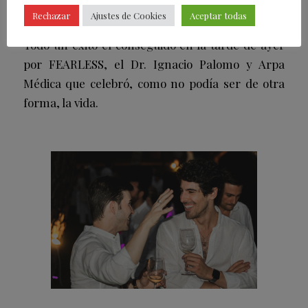
Rechazar
Ajustes de Cookies
Aceptar todas
Todo un éxito el conseguido en la tarde de ayer
por FEARLESS, el Dr. Ignacio Palomo y Arpa
Médica que celebró, como no podía ser de otra
forma, la vida.