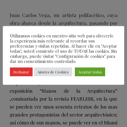
Juan Carlos Vega, un artista polifacético, cuya
obra abarca desde la arquitectura, pasando por
la moda, pero sin olvidar la danza, una de sus
Utilizamos cookies en nuestro sitio web para ofrecerle
pasiones
la experiencia más relevante al recordar sus
preferencias y visitas repetidas. Al hacer clic en "Aceptar
Juan Carlos Vega, que ha realizado exposiciones
todas", usted consiente el uso de TODAS las cookies. Sin
embargo, puede visitar "Configuración de cookies" para
en Miami, Madrid, Paris, Valencia, Oviedo y
dar un consentimiento controlado.
Barcelona, entre otras ciudades, se ha formado
Rechazar
Ajustes de Cookies
Aceptar todas
durante más de una década como fotógrafo de
arquitectura y visual de Loewe. Actualmente su
exposición “Manos de la Arquitectura”
,comisariada por la revista FEARLESS, en la que
se pueden ver unos sesenta retratos de los mas
grandes protagonistas del sector arquitectónico;
así cómo de sus manos, se puede ver en el Miami