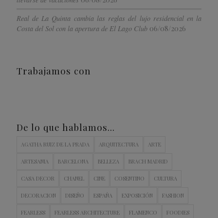
Real de La Quinta cambia las reglas del lujo residencial en la
06/08/2026
Costa del Sol con la apertura de El Lago Club
Trabajamos con
De lo que hablamos…
AGATHA RUIZ DE LA PRADA
ARQUITECTURA
ARTE
ARTESANIA
BARCELONA
BELLEZA
BRACH MADRID
CASA DECOR
CHANEL
CINE
COSENTINO
CULTURA
DECORACION
DISEÑO
ESPAÑA
EXPOSICIÓN
FASHION
FEARLESS
FEARLESS ARCHITECTURE
FLAMENCO
FOODIES