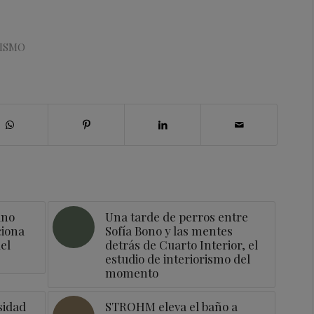
RISMO
ano
Una tarde de perros entre
ciona
Sofía Bono y las mentes
el
detrás de Cuarto Interior, el
estudio de interiorismo del
momento
sidad
STROHM eleva el baño a