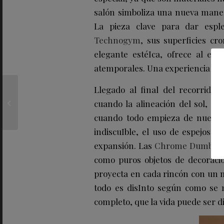
salón simboliza una nueva maner
La pieza clave para dar espl
Technogym
, sus superficies c
elegante estéIca, ofrece al es
atemporales. Una experiencia mul
Nace AGENTIA R+, una
Llegado al final del recorrido
solución para la
cuando la alineación del sol, la
rehabilitación de
cuando todo empieza de nuevo. E
edificios en el marco...
indiscuIble, el uso de espejos p
expansión. Las
Chrome Dumbbel
como puros objetos de decoración
proyecta en cada rincón con un 
todo es disInto según como se 
completo, que la vida puede ser d