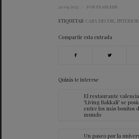
/
20/04/2022
POR
FEARLESS
ETIQUETAS:
CASA DECOR
,
INTERIO
Compartir esta entrada
Quizás te interese
El restaurante valenci
‘Living Bakkali’ se posi
entre los más bonitos d
mundo
Un paseo por la univer