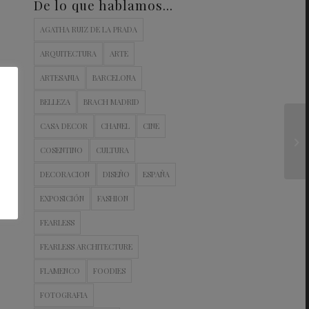
De lo que hablamos…
AGATHA RUIZ DE LA PRADA
ARQUITECTURA
ARTE
ARTESANIA
BARCELONA
BELLEZA
BRACH MADRID
CASA DECOR
CHANEL
CINE
COSENTINO
CULTURA
DECORACION
DISEÑO
ESPAÑA
EXPOSICIÓN
FASHION
FEARLESS
FEARLESS ARCHITECTURE
FLAMENCO
FOODIES
FOTOGRAFIA