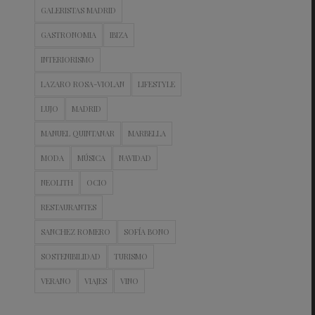
GALERISTAS MADRID
GASTRONOMIA
IBIZA
INTERIORISMO
LAZARO ROSA-VIOLAN
LIFESTYLE
LUJO
MADRID
MANUEL QUINTANAR
MARBELLA
MODA
MÚSICA
NAVIDAD
NEOLITH
OCIO
RESTAURANTES
SANCHEZ ROMERO
SOFÍA BONO
SOSTENIBILIDAD
TURISMO
VERANO
VIAJES
VINO