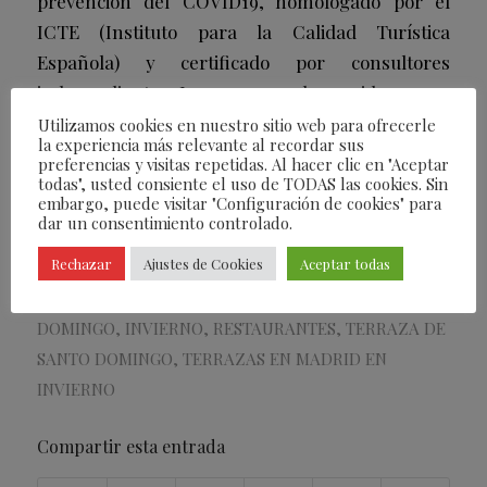
prevención del COVID19, homologado por el
ICTE (Instituto para la Calidad Turística
Española) y certificado por consultores
independientes. Las reservas de comida o cena
incluyen 2 horas de estacionamiento gratuito en
Utilizamos cookies en nuestro sitio web para ofrecerle
la experiencia más relevante al recordar sus
el parking del hotel* (San Bernardo,1 -*Sujeto a
preferencias y visitas repetidas. Al hacer clic en "Aceptar
disponibilidad de plazas).
todas", usted consiente el uso de TODAS las cookies. Sin
embargo, puede visitar "Configuración de cookies" para
dar un consentimiento controlado.
/
17/11/2021
POR
FEARLESS
Rechazar
Ajustes de Cookies
Aceptar todas
ETIQUETAS:
FEARLESS FOODIES
,
HOTEL SANTO
DOMINGO
,
INVIERNO
,
RESTAURANTES
,
TERRAZA DE
SANTO DOMINGO
,
TERRAZAS EN MADRID EN
INVIERNO
Compartir esta entrada