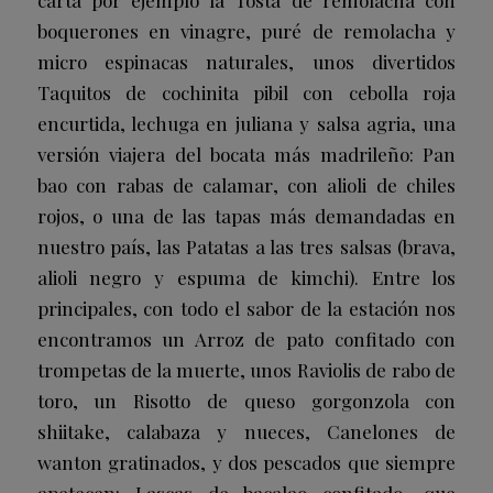
boquerones en vinagre, puré de remolacha y
micro espinacas naturales, unos divertidos
Taquitos de cochinita pibil
con cebolla roja
encurtida, lechuga en juliana y salsa agria, una
versión viajera del bocata más madrileño:
Pan
bao con rabas de calamar
, con alioli de chiles
rojos, o una de las tapas más demandadas en
nuestro país, las
Patatas a las tres salsas
(brava,
alioli negro y espuma de kimchi). Entre los
principales, con todo el sabor de la estación nos
encontramos un
Arroz de pato confitado
con
trompetas de la muerte, unos
Raviolis de rabo de
toro
, un
Risotto de queso gorgonzola
con
shiitake, calabaza y nueces,
Canelones de
wanton gratinados
, y dos pescados que siempre
apetecen:
Lascas de bacalao confitado
, que