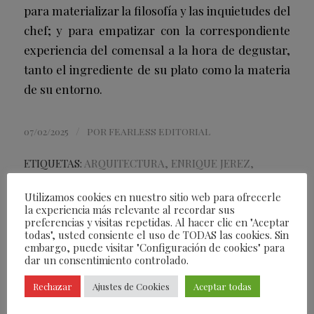
para materializar la filosofía y las inquietudes del
chef; y para empatizar con la correspondiente
experiencia del comensal a la hora de degustar,
tanto el ingrediente de su plato como la materia
de su entorno.
/
07/02/2025
POR
FEARLESS EDITORIAL
ETIQUETAS:
ARQUITECTURA
,
ENRIQUE JEREZ
,
GASTRONOMIA
,
JAVIER GARUZ
,
LECTURA
Utilizamos cookies en nuestro sitio web para ofrecerle
la experiencia más relevante al recordar sus
Compartir esta entrada
preferencias y visitas repetidas. Al hacer clic en "Aceptar
todas", usted consiente el uso de TODAS las cookies. Sin
embargo, puede visitar "Configuración de cookies" para
dar un consentimiento controlado.
Rechazar
Ajustes de Cookies
Aceptar todas