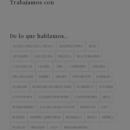
Trabajamos con
De lo que hablamos…
AGATHA RUIZ DE LA PRADA
ARQUITECTURA
ARTE
ARTESANIA
BARCELONA
BELLEZA
BRACH MADRID
CASA DECOR
CHANEL
CINE
COSENTINO
CULTURA
DECORACION
DISEÑO
ESPAÑA
EXPOSICIÓN
FASHION
FEARLESS
FEARLESS ARCHITECTURE
FLAMENCO
FOODIES
FOTOGRAFIA
GALERISTAS MADRID
GASTRONOMIA
IBIZA
INTERIORISMO
LAZARO ROSA-VIOLAN
LIFESTYLE
LUJO
MADRID
MANUEL QUINTANAR
MARBELLA
MODA
MÚSICA
NAVIDAD
NEOLITH
OCIO
RESTAURANTES