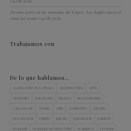
04/08/2026
Turismo activo en las montañas del Capcir: Les Angles marca el
04/08/2026
ritmo del verano
Trabajamos con
De lo que hablamos…
AGATHA RUIZ DE LA PRADA
ARQUITECTURA
ARTE
ARTESANIA
BARCELONA
BELLEZA
BRACH MADRID
CASA DECOR
CHANEL
CINE
COSENTINO
CULTURA
DECORACION
DISEÑO
ESPAÑA
EXPOSICIÓN
FASHION
FEARLESS
FEARLESS ARCHITECTURE
FLAMENCO
FOODIES