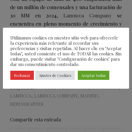
de un millón de comensales y una facturación de
30 MM en 2024,
Lamucca Company
se
encuentra en pleno momento de crecimiento y
“mirando al futuro con ganas de continuar
Utilizamos cookies en nuestro sitio web para ofrecerle
predicando su propuesta “
high-low
” para ser el
la experiencia más relevante al recordar sus
lugar al que la gente quiere volver”, tal y como
preferencias y visitas repetidas. Al hacer clic en "Aceptar
todas", usted consiente el uso de TODAS las cookies. Sin
destaca Alex Marín, socio fundador del grupo.
embargo, puede visitar "Configuración de cookies" para
dar un consentimiento controlado.
/
16/01/2025
POR
FEARLESS EDITORIAL
Rechazar
Ajustes de Cookies
Aceptar todas
ETIQUETAS:
FOODIES
,
GASTRONOMIA
,
HOSTELERÍA
,
LAMUCCA
,
LAMUCCA COMPANY
,
MADRID
,
RESTAURANTES
Compartir esta entrada