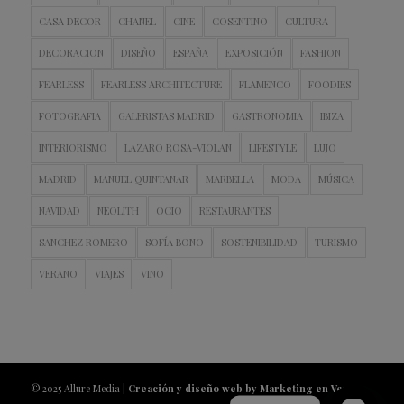
CASA DECOR
CHANEL
CINE
COSENTINO
CULTURA
DECORACION
DISEÑO
ESPAÑA
EXPOSICIÓN
FASHION
FEARLESS
FEARLESS ARCHITECTURE
FLAMENCO
FOODIES
FOTOGRAFIA
GALERISTAS MADRID
GASTRONOMIA
IBIZA
INTERIORISMO
LAZARO ROSA-VIOLAN
LIFESTYLE
LUJO
MADRID
MANUEL QUINTANAR
MARBELLA
MODA
MÚSICA
NAVIDAD
NEOLITH
OCIO
RESTAURANTES
SANCHEZ ROMERO
SOFÍA BONO
SOSTENIBILIDAD
TURISMO
VERANO
VIAJES
VINO
© 2025 Allure Media |
Creación y diseño web by Marketing en Vena