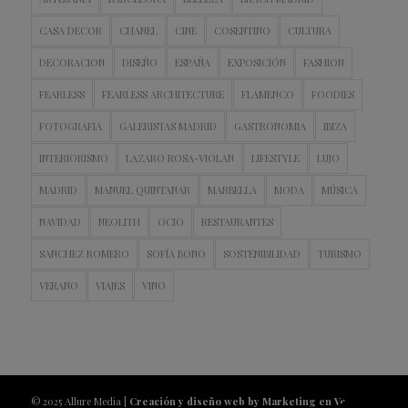
CASA DECOR
CHANEL
CINE
COSENTINO
CULTURA
DECORACION
DISEÑO
ESPAÑA
EXPOSICIÓN
FASHION
FEARLESS
FEARLESS ARCHITECTURE
FLAMENCO
FOODIES
FOTOGRAFIA
GALERISTAS MADRID
GASTRONOMIA
IBIZA
INTERIORISMO
LAZARO ROSA-VIOLAN
LIFESTYLE
LUJO
MADRID
MANUEL QUINTANAR
MARBELLA
MODA
MÚSICA
NAVIDAD
NEOLITH
OCIO
RESTAURANTES
SANCHEZ ROMERO
SOFÍA BONO
SOSTENIBILIDAD
TURISMO
VERANO
VIAJES
VINO
© 2025 Allure Media |
Creación y diseño web by Marketing en Vena