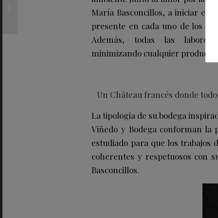
BULGARI inaugura su
María Basconcillos, a iniciar est
nuevo hotel en Roma
presente en cada uno de los pas
Además, todas las labores
minimizando cualquier producto d
Un Château francés donde todo e
La tipología de su bodega inspira
Viñedo y Bodega conforman la pr
estudiado para que los trabajos 
coherentes y respetuosos con su 
Basconcillos.