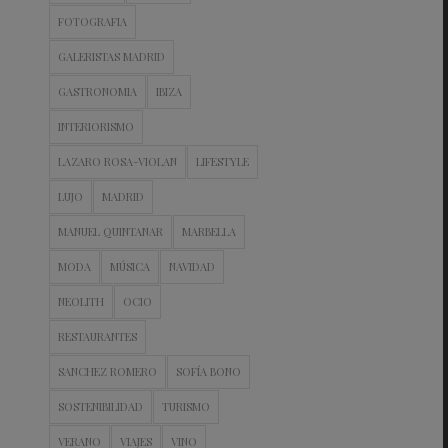
FOTOGRAFIA
GALERISTAS MADRID
GASTRONOMIA
IBIZA
INTERIORISMO
LAZARO ROSA-VIOLAN
LIFESTYLE
LUJO
MADRID
MANUEL QUINTANAR
MARBELLA
MODA
MÚSICA
NAVIDAD
NEOLITH
OCIO
RESTAURANTES
SANCHEZ ROMERO
SOFÍA BONO
SOSTENIBILIDAD
TURISMO
VERANO
VIAJES
VINO