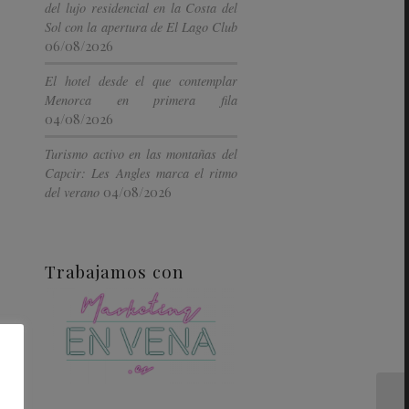
del lujo residencial en la Costa del
Sol con la apertura de El Lago Club
06/08/2026
El hotel desde el que contemplar
Menorca en primera fila
04/08/2026
Turismo activo en las montañas del
Capcir: Les Angles marca el ritmo
04/08/2026
del verano
Trabajamos con