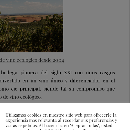
 de vino ecológico desde 2004
,
bodega pionera del siglo XXI con unos rasgos
convertido en un vino único y diferenciador en el
como eje principal, siendo tal su compromiso que
 de vino ecológico.
Utilizamos cookies en nuestro sitio web para ofrecerle la
experiencia más relevante al recordar sus preferencias y
los 90 el respeto por la biodiversidad y el medio
visitas repetidas. Al hacer clic en "Aceptar todas", usted
turaleza ha sido lo que impulsó a su fundador, José