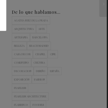
De lo que hablamos…
AGATHA RUIZ DE LA PRADA
ARQUITECTURA
ARTE
ARTESANIA
BARCELONA
BELLEZA
BRACH MADRID
CASA DECOR
CHANEL
CINE
COSENTINO
CULTURA
DECORACION
DISEÑO
ESPAÑA
EXPOSICIÓN
FASHION
FEARLESS
FEARLESS ARCHITECTURE
FLAMENCO
FOODIES