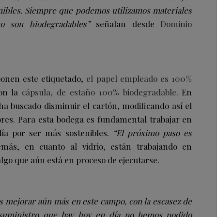
nibles. Siempre que podemos utilizamos materiales
no son biodegradables”
señalan desde
Dominio
ponen este etiquetado,
el papel empleado es 100%
con la
cápsula, de estaño 100% biodegradable
. En
 ha buscado disminuir el cartón, modificando así el
ores. Para esta bodega es fundamental trabajar en
día por ser más sostenibles.
“El próximo paso es
más, en cuanto al vidrio, están trabajando en
 algo que aún está en proceso de ejecutarse.
 mejorar aún más en este campo, con la escasez de
 suministro que hay hoy en día no hemos podido