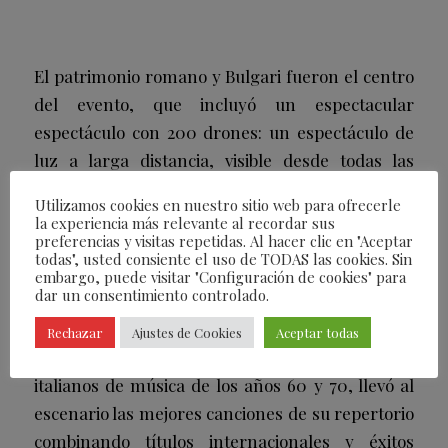
El patrimonio romano y Bulgari fueron el centro
del evento, que incluyó un espectacular
espectáculo con 200 drones: un espectáculo de
luz a larga distancia, visible desde todas las
partes del Hotel, aseguró que Bulgari dejara su
Utilizamos cookies en nuestro sitio web para ofrecerle
huella indeleble en el cielo de Roma para ser
la experiencia más relevante al recordar sus
preferencias y visitas repetidas. Al hacer clic en "Aceptar
visto desde lejos.
todas", usted consiente el uso de TODAS las cookies. Sin
embargo, puede visitar "Configuración de cookies" para
dar un consentimiento controlado.
Tras el espectáculo, el cantante Alessandro
Rechazar
Ajustes de Cookies
Aceptar todas
Ristori, uno de los principales intérpretes
italianos de música de los años 60 y 70, llevó al
escenario las mejores canciones de su repertorio
combinando títulos internacionales y éxitos