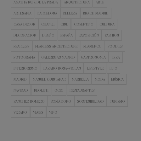
AGATHA RUIZ DE LA PRADA
ARQUITECTURA
ARTE
ARTESANIA
BARCELONA
BELLEZA
BRACH MADRID
CASA DECOR
CHANEL
CINE
COSENTINO
CULTURA
DECORACION
DISEÑO
ESPAÑA
EXPOSICIÓN
FASHION
FEARLESS
FEARLESS ARCHITECTURE
FLAMENCO
FOODIES
FOTOGRAFIA
GALERISTAS MADRID
GASTRONOMIA
IBIZA
INTERIORISMO
LAZARO ROSA-VIOLAN
LIFESTYLE
LUJO
MADRID
MANUEL QUINTANAR
MARBELLA
MODA
MÚSICA
NAVIDAD
NEOLITH
OCIO
RESTAURANTES
SANCHEZ ROMERO
SOFÍA BONO
SOSTENIBILIDAD
TURISMO
VERANO
VIAJES
VINO