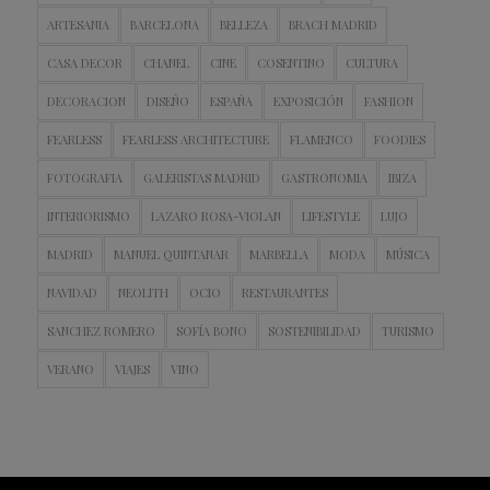
ARTESANIA
BARCELONA
BELLEZA
BRACH MADRID
CASA DECOR
CHANEL
CINE
COSENTINO
CULTURA
DECORACION
DISEÑO
ESPAÑA
EXPOSICIÓN
FASHION
FEARLESS
FEARLESS ARCHITECTURE
FLAMENCO
FOODIES
FOTOGRAFIA
GALERISTAS MADRID
GASTRONOMIA
IBIZA
INTERIORISMO
LAZARO ROSA-VIOLAN
LIFESTYLE
LUJO
MADRID
MANUEL QUINTANAR
MARBELLA
MODA
MÚSICA
NAVIDAD
NEOLITH
OCIO
RESTAURANTES
SANCHEZ ROMERO
SOFÍA BONO
SOSTENIBILIDAD
TURISMO
VERANO
VIAJES
VINO