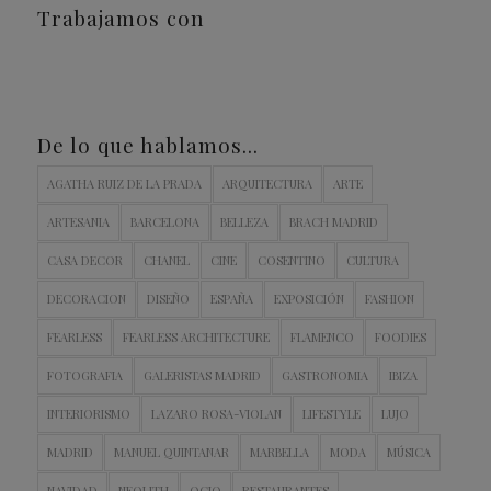
Trabajamos con
De lo que hablamos…
AGATHA RUIZ DE LA PRADA
ARQUITECTURA
ARTE
ARTESANIA
BARCELONA
BELLEZA
BRACH MADRID
CASA DECOR
CHANEL
CINE
COSENTINO
CULTURA
DECORACION
DISEÑO
ESPAÑA
EXPOSICIÓN
FASHION
FEARLESS
FEARLESS ARCHITECTURE
FLAMENCO
FOODIES
FOTOGRAFIA
GALERISTAS MADRID
GASTRONOMIA
IBIZA
INTERIORISMO
LAZARO ROSA-VIOLAN
LIFESTYLE
LUJO
MADRID
MANUEL QUINTANAR
MARBELLA
MODA
MÚSICA
NAVIDAD
NEOLITH
OCIO
RESTAURANTES