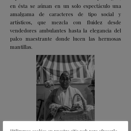
en ésta se aúnan en un solo espectáculo una
amalgama de caracteres de tipo social y
artísticos, que mezcla con fluidez desde
vendedores ambulantes hasta la elegancia del
palco maestrante donde lucen las hermosas
mantillas.