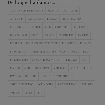
De lo que hablamos…
AGATHA RUIZ DE LA PRADA
ARQUITECTURA
ARTE
ARTESANIA
BARCELONA
BELLEZA
BRACH MADRID
CASA DECOR
CHANEL
CINE
COSENTINO
CULTURA
DECORACION
DISEÑO
ESPAÑA
EXPOSICIÓN
FASHION
FEARLESS
FEARLESS ARCHITECTURE
FLAMENCO
FOODIES
FOTOGRAFIA
GALERISTAS MADRID
GASTRONOMIA
IBIZA
INTERIORISMO
LAZARO ROSA-VIOLAN
LIFESTYLE
LUJO
MADRID
MANUEL QUINTANAR
MARBELLA
MODA
MÚSICA
NAVIDAD
NEOLITH
OCIO
RESTAURANTES
SANCHEZ ROMERO
SOFÍA BONO
SOSTENIBILIDAD
TURISMO
VERANO
VIAJES
VINO