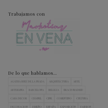
Trabajamos con
De lo que hablamos…
AGATHA RUIZ DE LA PRADA
ARQUITECTURA
ARTE
ARTESANIA
BARCELONA
BELLEZA
BRACH MADRID
CASA DECOR
CHANEL
CINE
COSENTINO
CULTURA
DECORACION
DISEÑO
ESPAÑA
EXPOSICIÓN
FASHION