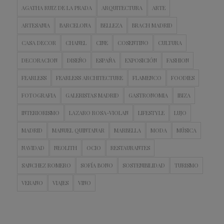
AGATHA RUIZ DE LA PRADA
ARQUITECTURA
ARTE
ARTESANIA
BARCELONA
BELLEZA
BRACH MADRID
CASA DECOR
CHANEL
CINE
COSENTINO
CULTURA
DECORACION
DISEÑO
ESPAÑA
EXPOSICIÓN
FASHION
FEARLESS
FEARLESS ARCHITECTURE
FLAMENCO
FOODIES
FOTOGRAFIA
GALERISTAS MADRID
GASTRONOMIA
IBIZA
INTERIORISMO
LAZARO ROSA-VIOLAN
LIFESTYLE
LUJO
MADRID
MANUEL QUINTANAR
MARBELLA
MODA
MÚSICA
NAVIDAD
NEOLITH
OCIO
RESTAURANTES
SANCHEZ ROMERO
SOFÍA BONO
SOSTENIBILIDAD
TURISMO
VERANO
VIAJES
VINO