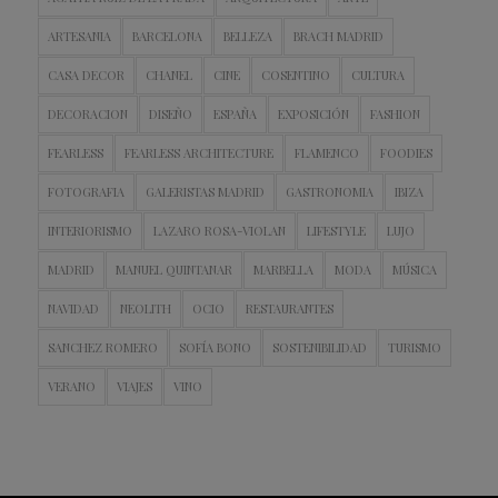
ARTESANIA
BARCELONA
BELLEZA
BRACH MADRID
CASA DECOR
CHANEL
CINE
COSENTINO
CULTURA
DECORACION
DISEÑO
ESPAÑA
EXPOSICIÓN
FASHION
FEARLESS
FEARLESS ARCHITECTURE
FLAMENCO
FOODIES
FOTOGRAFIA
GALERISTAS MADRID
GASTRONOMIA
IBIZA
INTERIORISMO
LAZARO ROSA-VIOLAN
LIFESTYLE
LUJO
MADRID
MANUEL QUINTANAR
MARBELLA
MODA
MÚSICA
NAVIDAD
NEOLITH
OCIO
RESTAURANTES
SANCHEZ ROMERO
SOFÍA BONO
SOSTENIBILIDAD
TURISMO
VERANO
VIAJES
VINO