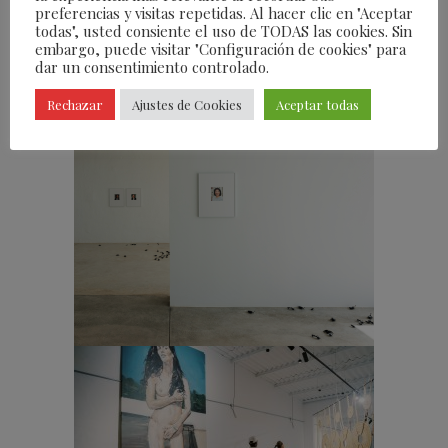
ven obligados a ceder ciertos aspectos de su
preferencias y visitas repetidas. Al hacer clic en "Aceptar
todas", usted consiente el uso de TODAS las cookies. Sin
identidad, como su nombre y su historia
embargo, puede visitar "Configuración de cookies" para
personal, a cambio de los rasgos superficiales
dar un consentimiento controlado.
asociados con la profesión”, explica la artista
Rechazar
Ajustes de Cookies
Aceptar todas
Nina Beier.