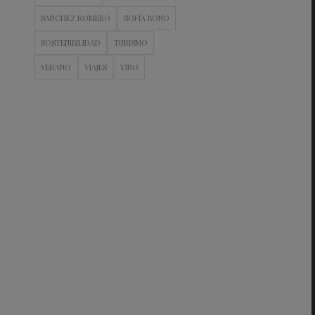
SANCHEZ ROMERO
SOFÍA BONO
SOSTENIBILIDAD
TURISMO
VERANO
VIAJES
VINO