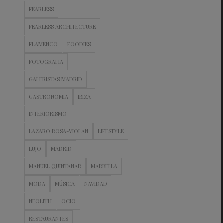
FEARLESS
FEARLESS ARCHITECTURE
FLAMENCO
FOODIES
FOTOGRAFIA
GALERISTAS MADRID
GASTRONOMIA
IBIZA
INTERIORISMO
LAZARO ROSA-VIOLAN
LIFESTYLE
LUJO
MADRID
MANUEL QUINTANAR
MARBELLA
MODA
MÚSICA
NAVIDAD
NEOLITH
OCIO
RESTAURANTES