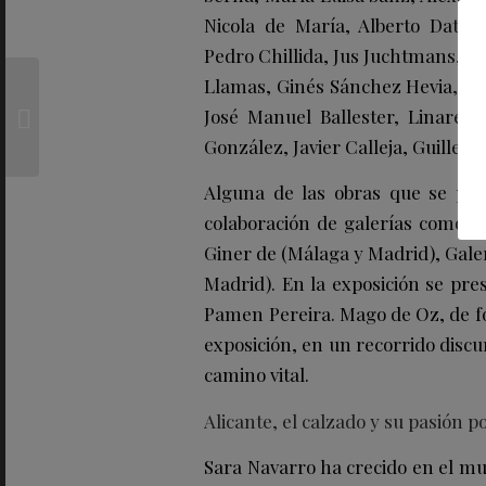
Nicola de María, Alberto Datas,
Pedro Chillida, Jus Juchtmans, Ig
Llamas, Ginés Sánchez Hevia, Alex
Ramsés District se
consolida como la
José Manuel Ballester, Linarej
opción premium junto
González, Javier Calleja, Guiller
a la Puerta de ...
Alguna de las obras que se pre
colaboración de galerías como N
Giner de (Málaga y Madrid), Galer
Madrid). En la exposición se pres
Pamen Pereira. Mago de Oz, de for
exposición, en un recorrido discu
camino vital.
Alicante, el calzado y su pasión po
Sara Navarro ha crecido en el mu