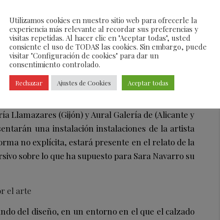
 Alberto Grassi, Antoni Tapies, Eduardo Chillida,
Utilizamos cookies en nuestro sitio web para ofrecerle la
nacio
experiencia más relevante al recordar sus preferencias y
visitas repetidas. Al hacer clic en "Aceptar todas", usted
 Cano, Avelino Salas, Arnulf Rainer, Jordi Alcaráz,
consiente el uso de TODAS las cookies. Sin embargo, puede
os Moreno, Pablo Genovés, Eduardo Nave, Dionisio
visitar "Configuración de cookies" para dar un
consentimiento controlado.
mo Peñalver.
Rechazar
Ajustes de Cookies
Aceptar todas
sentan en esta muestra se exponen gracias a la
ieves Fernández y Daniel Cuevas (Madrid), Yusto i
ía Llamazares (Gijón) y Aural Galería de (Alicante y
entarán una instalación instalaciones de la artista
ma no explícita, estará presente en el relato de la
rsivo sobre lo que ha supuesto para Sara Navarro su
r el arte
ndo del diseño, en un entorno en el que el calzado