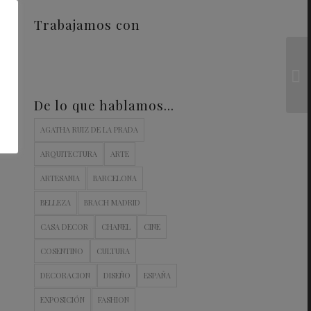
Trabajamos con
De lo que hablamos…
AGATHA RUIZ DE LA PRADA
ARQUITECTURA
ARTE
ARTESANIA
BARCELONA
BELLEZA
BRACH MADRID
CASA DECOR
CHANEL
CINE
COSENTINO
CULTURA
DECORACION
DISEÑO
ESPAÑA
EXPOSICIÓN
FASHION