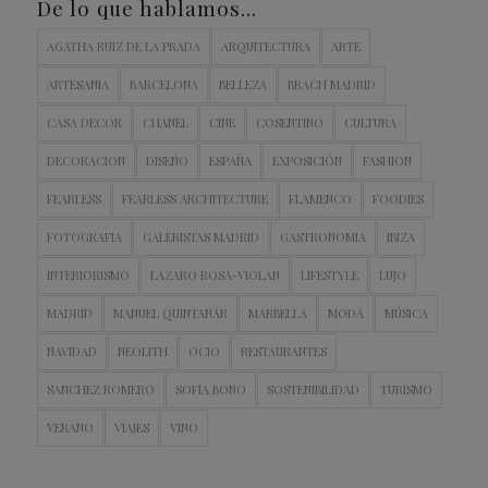
De lo que hablamos…
AGATHA RUIZ DE LA PRADA
ARQUITECTURA
ARTE
ARTESANIA
BARCELONA
BELLEZA
BRACH MADRID
CASA DECOR
CHANEL
CINE
COSENTINO
CULTURA
DECORACION
DISEÑO
ESPAÑA
EXPOSICIÓN
FASHION
FEARLESS
FEARLESS ARCHITECTURE
FLAMENCO
FOODIES
FOTOGRAFIA
GALERISTAS MADRID
GASTRONOMIA
IBIZA
INTERIORISMO
LAZARO ROSA-VIOLAN
LIFESTYLE
LUJO
MADRID
MANUEL QUINTANAR
MARBELLA
MODA
MÚSICA
NAVIDAD
NEOLITH
OCIO
RESTAURANTES
SANCHEZ ROMERO
SOFÍA BONO
SOSTENIBILIDAD
TURISMO
VERANO
VIAJES
VINO