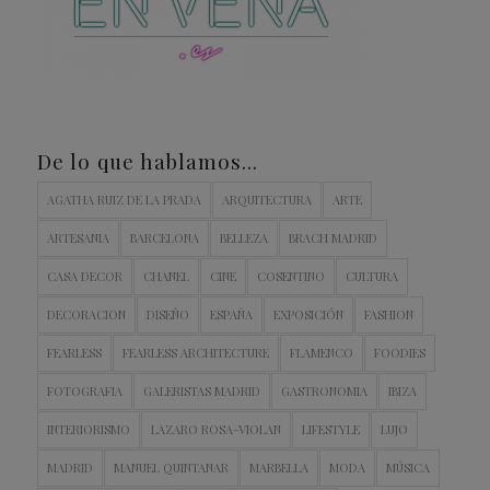
De lo que hablamos…
AGATHA RUIZ DE LA PRADA
ARQUITECTURA
ARTE
ARTESANIA
BARCELONA
BELLEZA
BRACH MADRID
CASA DECOR
CHANEL
CINE
COSENTINO
CULTURA
DECORACION
DISEÑO
ESPAÑA
EXPOSICIÓN
FASHION
FEARLESS
FEARLESS ARCHITECTURE
FLAMENCO
FOODIES
FOTOGRAFIA
GALERISTAS MADRID
GASTRONOMIA
IBIZA
INTERIORISMO
LAZARO ROSA-VIOLAN
LIFESTYLE
LUJO
MADRID
MANUEL QUINTANAR
MARBELLA
MODA
MÚSICA