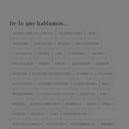
De lo que hablamos…
AGATHA RUIZ DE LA PRADA
ARQUITECTURA
ARTE
ARTESANIA
BARCELONA
BELLEZA
BRACH MADRID
CASA DECOR
CHANEL
CINE
COSENTINO
CULTURA
DECORACION
DISEÑO
ESPAÑA
EXPOSICIÓN
FASHION
FEARLESS
FEARLESS ARCHITECTURE
FLAMENCO
FOODIES
FOTOGRAFIA
GALERISTAS MADRID
GASTRONOMIA
IBIZA
INTERIORISMO
LAZARO ROSA-VIOLAN
LIFESTYLE
LUJO
MADRID
MANUEL QUINTANAR
MARBELLA
MODA
MÚSICA
NAVIDAD
NEOLITH
OCIO
RESTAURANTES
SANCHEZ ROMERO
SOFÍA BONO
SOSTENIBILIDAD
TURISMO