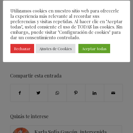
supervisando. Se han traído las canciones pop de
Utilizamos cookies en nuestro sitio web para ofrecerle
David Bisbal al mundo clásico sin perder su
la experiencia más relevante al recordar sus
esencia.”
preferencias y visitas repetidas. Al hacer clic en "Aceptar
todas", usted consiente el uso de TODAS las cookies. Sin
embargo, puede visitar "Configuración de cookies" para
dar un consentimiento controlado.
/
27/11/2021
POR
FEARLESS
Rechazar
Ajustes de Cookies
Aceptar todas
ETIQUETAS:
COSENTINO
,
DAVID BISBAL
,
MÚSICA
,
TEATRO REAL
Compartir esta entrada
Quizás te interese
Karla Sofía Gascón, intervenida