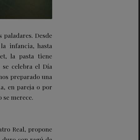
s paladares. Desde
a infancia, hasta
t, la pasta tiene
 se celebra el Día
emos preparado una
a, en pareja o por
o se merece.
atro Real, propone
go duro con ragú de