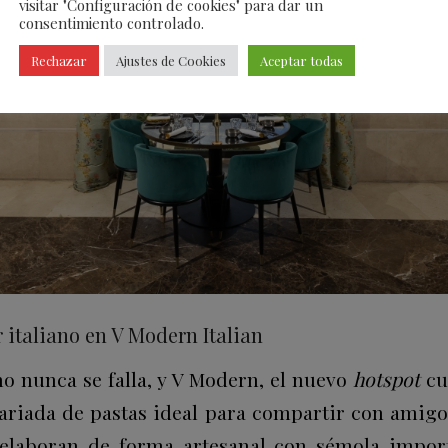
visitar "Configuración de cookies" para dar un
consentimiento controlado.
Rechazar
Ajustes de Cookies
Aceptar todas
 italiano en V Modern Italian
no nunca se falla, y V Modern, el nuevo
hotspot
cu
variada de pastas ideal para compartir con amigos
 elaboran de forma artesanal con sémola import