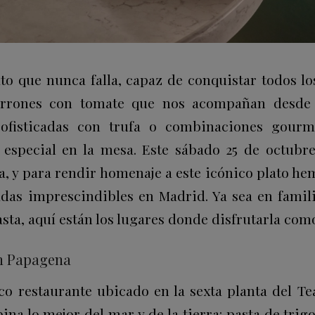
ato que nunca falla, capaz de conquistar todos lo
arrones con tomate que nos acompañan desde l
ofisticadas con trufa o combinaciones gourme
especial en la mesa. Este sábado 25 de octubre
ta, y para rendir homenaje a este icónico plato h
adas imprescindibles en Madrid. Ya sea en famili
sta, aquí están los lugares donde disfrutarla com
en Papagena
ico restaurante ubicado en la sexta planta del Te
na lo mejor del mar y de la tierra: pasta de tri