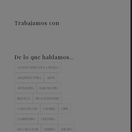
Trabajamos con
De lo que hablamos…
AGATHA RUIZ DE LA PRADA
ARQUITECTURA
ARTE
ARTESANIA
BARCELONA
BELLEZA
BRACH MADRID
CASA DECOR
CHANEL
CINE
COSENTINO
CULTURA
DECORACION
DISEÑO
ESPAÑA