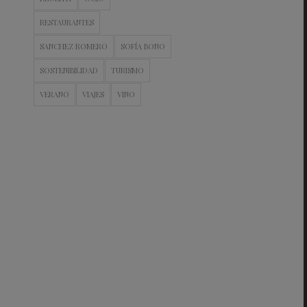
RESTAURANTES
SANCHEZ ROMERO
SOFÍA BONO
SOSTENIBILIDAD
TURISMO
VERANO
VIAJES
VINO