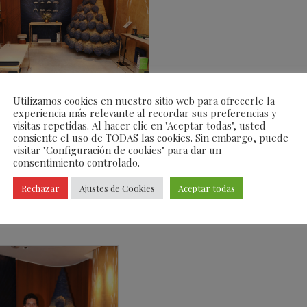
Utilizamos cookies en nuestro sitio web para ofrecerle la
un evento benéfico en el que las principales marcas
experiencia más relevante al recordar sus preferencias y
visitas repetidas. Al hacer clic en "Aceptar todas", usted
d únicos que se exponen una semana en sus tiendas
consiente el uso de TODAS las cookies. Sin embargo, puede
del Árbol de Navidad Solidario» en Madrid.
visitar "Configuración de cookies" para dar un
consentimiento controlado.
les se subastan a beneficio de dos fundaciones en
 ha sido la 6ª edición del Árbol de Navidad Solidario.
Rechazar
Ajustes de Cookies
Aceptar todas
ccionadas son
Fundación Pan y Peces
y
Fundación