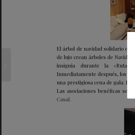
El árbol de navidad solidario es 
FEARLESS recoge el
de lujo crean árboles de Navida
premio PEDRO
insignia durante la «Ruta 
EXPÓSITO de
Inmediatamente después, los árbo
COSENTINO en la
categoría ...
una prestigiosa cena de gala. Esta
Las asociaciones benéficas sele
Casal
.