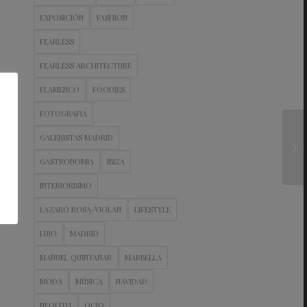
EXPOSICIÓN
FASHION
FEARLESS
FEARLESS ARCHITECTURE
FLAMENCO
FOODIES
FOTOGRAFIA
GALERISTAS MADRID
GASTRONOMIA
IBIZA
INTERIORISMO
LAZARO ROSA-VIOLAN
LIFESTYLE
LUJO
MADRID
MANUEL QUINTANAR
MARBELLA
MODA
MÚSICA
NAVIDAD
NEOLITH
OCIO