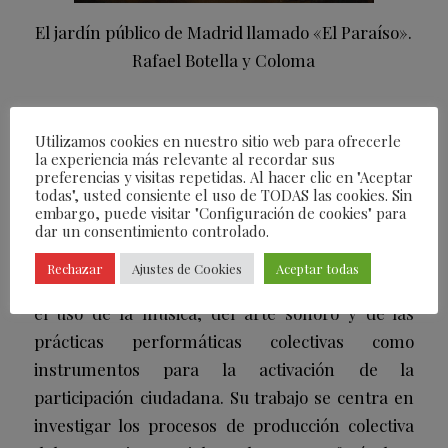
El jardín público de Madrid llamado «El Paraíso».
Rafael Botella y Coloma
Utilizamos cookies en nuestro sitio web para ofrecerle
Massimiliano Casu, comisario de la exposición
la experiencia más relevante al recordar sus
Madrid desde el baile
está comisariada por
preferencias y visitas repetidas. Al hacer clic en "Aceptar
todas", usted consiente el uso de TODAS las cookies. Sin
Massimiliano Casu, creador y productor cultural
embargo, puede visitar "Configuración de cookies" para
originario de Cerdeña (Italia), afincado en
dar un consentimiento controlado.
Madrid desde 2006. Aquí ha desarrollado gran
Rechazar
Ajustes de Cookies
Aceptar todas
parte de su trayectoria artística y su interés por
el uso de la música, del arte sonoro y de las
prácticas performáticas colectivas como
instrumentos para la activación de la
participación ciudadana. Su trabajo se centra en
investigar los procesos de producción colectiva