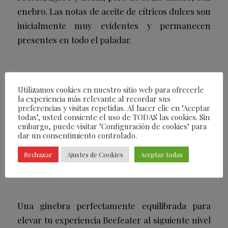
enebro. Las notas de aceite de cítricos dulces son
inicialmente muy evidentes y permanecen
presentes en todo el paladar.
PERFECT SERVE
:
Utilizamos cookies en nuestro sitio web para ofrecerle
la experiencia más relevante al recordar sus
Copa con mucho hielo
preferencias y visitas repetidas. Al hacer clic en "Aceptar
todas", usted consiente el uso de TODAS las cookies. Sin
50ml de Beefeater Black
embargo, puede visitar "Configuración de cookies" para
dar un consentimiento controlado.
200ml de Tónica
Rechazar
Ajustes de Cookies
Aceptar todas
Rodaja de limón
Una ginebra perfectamente equilibrada para
elevar tu experiencia Beefeater al siguiente nivel