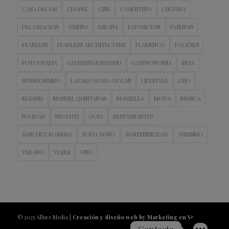
CASA DECOR
CHANEL
CINE
COSENTINO
CULTURA
DECORACION
DISEÑO
ESPAÑA
EXPOSICIÓN
FASHION
FEARLESS
FEARLESS ARCHITECTURE
FLAMENCO
FOODIES
FOTOGRAFIA
GALERISTAS MADRID
GASTRONOMIA
IBIZA
INTERIORISMO
LAZARO ROSA-VIOLAN
LIFESTYLE
LUJO
MADRID
MANUEL QUINTANAR
MARBELLA
MODA
MÚSICA
NAVIDAD
NEOLITH
OCIO
RESTAURANTES
SANCHEZ ROMERO
SOFÍA BONO
SOSTENIBILIDAD
TURISMO
VERANO
VIAJES
VINO
© 2025 Allure Media |
Creación y diseño web by Marketing en Vena
Contacto