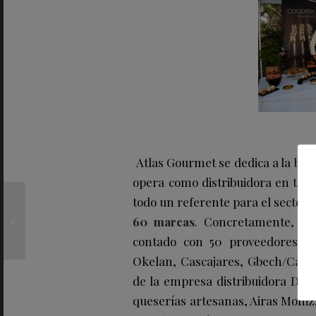
Atlas Gourmet se dedica a la bú
opera como distribuidora en tod
todo un referente para el sector 
Presentación de
CALLA, la nueva
60 marcas
. Concretamente,
el 
colección de accesorios
contado con 50 proveedores de
de Bvlgari con Mary...
Okelan, Cascajares, Gbech/Can B
de la empresa distribuidora D’Au
queserías artesanas, Airas Moniz