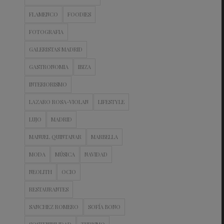
FLAMENCO
FOODIES
FOTOGRAFIA
GALERISTAS MADRID
GASTRONOMIA
IBIZA
INTERIORISMO
LAZARO ROSA-VIOLAN
LIFESTYLE
LUJO
MADRID
MANUEL QUINTANAR
MARBELLA
MODA
MÚSICA
NAVIDAD
NEOLITH
OCIO
RESTAURANTES
SANCHEZ ROMERO
SOFÍA BONO