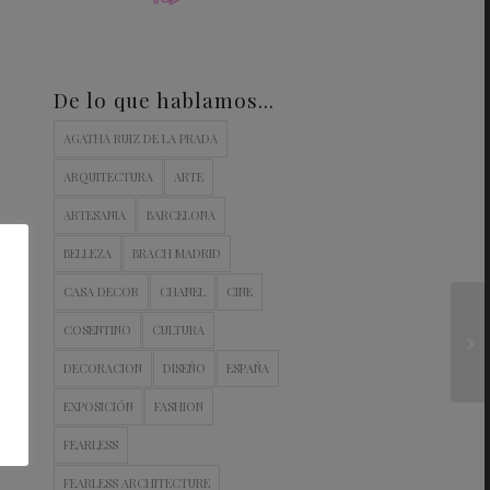
De lo que hablamos…
AGATHA RUIZ DE LA PRADA
ARQUITECTURA
ARTE
ARTESANIA
BARCELONA
BELLEZA
BRACH MADRID
CASA DECOR
CHANEL
CINE
COSENTINO
CULTURA
DECORACION
DISEÑO
ESPAÑA
EXPOSICIÓN
FASHION
FEARLESS
FEARLESS ARCHITECTURE