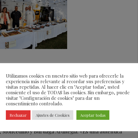
squeda de productos de alta gama en gastronomía y
Utilizamos cookies en nuestro sitio web para ofrecerle la
a España desde hace más de 20 años, por lo que es
experiencia más relevante al recordar sus preferencias y
visitas repetidas. Al hacer clic en "Aceptar todas", usted
de la restauración.
Esta edición ha reunido a más de
consiente el uso de TODAS las cookies. Sin embargo, puede
VIII Encuentro Gastronómico Atlas Gourmet
ha
visitar "Configuración de cookies" para dar un
consentimiento controlado.
 Atlas Gourmet, como Rougie, Bridor, Gesalaga
ech y Traiteur de Paris; diez bodegas de la mano
Rechazar
Ajustes de Cookies
Aceptar todas
tor, con vinos, champagne, vermut y sidra, y tres
, Moncedillo y Buruaga Arditegia. «Es una auténtica