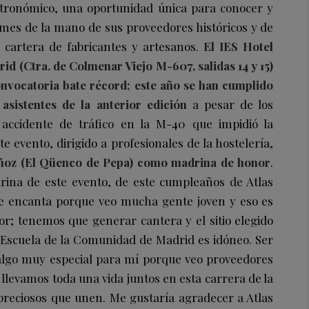
stronómico, una oportunidad única para conocer y
mes de la mano de sus proveedores históricos y de
u cartera de fabricantes y artesanos.
El IES Hotel
d (Ctra. de Colmenar Viejo M-607, salidas 14 y 15)
onvocatoria bate récord; este año se han cumplido
 asistentes de la anterior edición
a pesar de los
accidente de tráfico en la M-40 que impidió la
e evento, dirigido a profesionales de la hostelería,
ñoz (El Qüenco de Pepa) como madrina de honor
.
rina de este evento, de este cumpleaños de Atlas
 encanta porque veo mucha gente joven y eso es
r; tenemos que generar cantera y el sitio elegido
 Escuela de la Comunidad de Madrid es idóneo. Ser
algo muy especial para mí porque veo proveedores
evamos toda una vida juntos en esta carrera de la
preciosos que unen. Me gustaría agradecer a Atlas