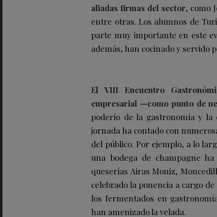
aliadas firmas del sector
, como J
entre otras. Los alumnos de Turi
parte muy importante en este eve
además, han cocinado y servido par
E
l VIII Encuentro Gastronóm
empresarial —como punto de
n
poderío de la gastronomía y la e
jornada ha contado con numerosas
del público. Por ejemplo, a lo lar
una bodega de champagne ha o
queserías Airas Moniz, Moncedill
celebrado la ponencia a cargo de
los fermentados en gastronomía
han amenizado la velada.