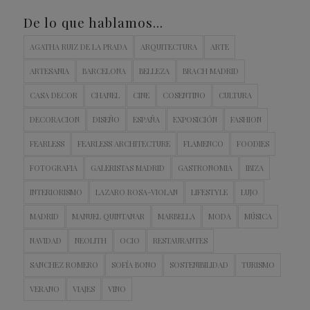
De lo que hablamos…
AGATHA RUIZ DE LA PRADA
ARQUITECTURA
ARTE
ARTESANIA
BARCELONA
BELLEZA
BRACH MADRID
CASA DECOR
CHANEL
CINE
COSENTINO
CULTURA
DECORACION
DISEÑO
ESPAÑA
EXPOSICIÓN
FASHION
FEARLESS
FEARLESS ARCHITECTURE
FLAMENCO
FOODIES
FOTOGRAFIA
GALERISTAS MADRID
GASTRONOMIA
IBIZA
INTERIORISMO
LAZARO ROSA-VIOLAN
LIFESTYLE
LUJO
MADRID
MANUEL QUINTANAR
MARBELLA
MODA
MÚSICA
NAVIDAD
NEOLITH
OCIO
RESTAURANTES
SANCHEZ ROMERO
SOFÍA BONO
SOSTENIBILIDAD
TURISMO
VERANO
VIAJES
VINO