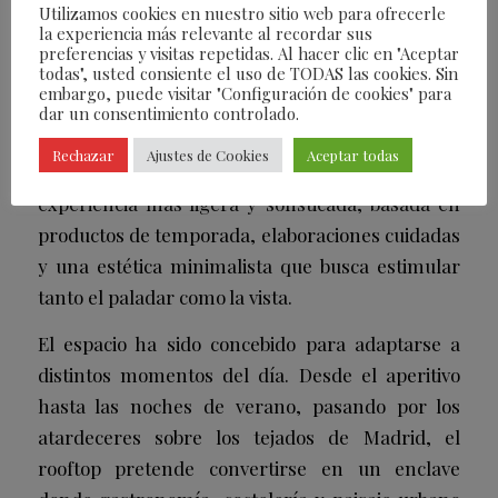
situarlo rápidamente entre los espacios más
Utilizamos cookies en nuestro sitio web para ofrecerle
deseados de la temporada.
la experiencia más relevante al recordar sus
preferencias y visitas repetidas. Al hacer clic en "Aceptar
todas", usted consiente el uso de TODAS las cookies. Sin
A diferencia del restaurante principal, Oasis
embargo, puede visitar "Configuración de cookies" para
desarrollará una oferta gastronómica donde la
dar un consentimiento controlado.
cocina italiana contemporánea dialoga con
Rechazar
Ajustes de Cookies
Aceptar todas
influencias japonesas. El resultado promete una
experiencia más ligera y sofisticada, basada en
productos de temporada, elaboraciones cuidadas
y una estética minimalista que busca estimular
tanto el paladar como la vista.
El espacio ha sido concebido para adaptarse a
distintos momentos del día. Desde el aperitivo
hasta las noches de verano, pasando por los
atardeceres sobre los tejados de Madrid, el
rooftop pretende convertirse en un enclave