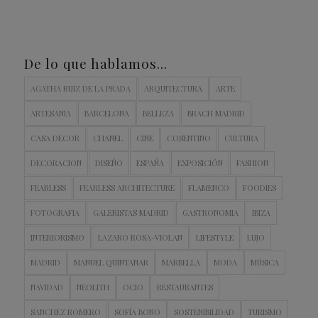
De lo que hablamos…
AGATHA RUIZ DE LA PRADA
ARQUITECTURA
ARTE
ARTESANIA
BARCELONA
BELLEZA
BRACH MADRID
CASA DECOR
CHANEL
CINE
COSENTINO
CULTURA
DECORACION
DISEÑO
ESPAÑA
EXPOSICIÓN
FASHION
FEARLESS
FEARLESS ARCHITECTURE
FLAMENCO
FOODIES
FOTOGRAFIA
GALERISTAS MADRID
GASTRONOMIA
IBIZA
INTERIORISMO
LAZARO ROSA-VIOLAN
LIFESTYLE
LUJO
MADRID
MANUEL QUINTANAR
MARBELLA
MODA
MÚSICA
NAVIDAD
NEOLITH
OCIO
RESTAURANTES
SANCHEZ ROMERO
SOFÍA BONO
SOSTENIBILIDAD
TURISMO