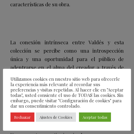
características de su obra.
La conexión intrínseca entre Valdés y esta
colección se percibe como una introspección
única y una oportunidad para el público de
adentrarse en el alma del creador a través de
obras maestras; que nos abren una ventana a su
Utilizamos cookies en nuestro sitio web para ofrecerle
mundo interior y a la riqueza de su universo
la experiencia más relevante al recordar sus
preferencias y visitas repetidas. Al hacer clic en "Aceptar
creativo.
todas", usted consiente el uso de TODAS las cookies. Sin
embargo, puede visitar "Configuración de cookies" para
dar un consentimiento controlado.
Rechazar
Ajustes de Cookies
Aceptar todas