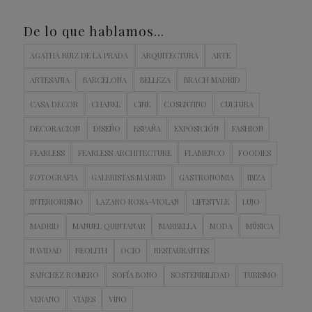
De lo que hablamos…
AGATHA RUIZ DE LA PRADA
ARQUITECTURA
ARTE
ARTESANIA
BARCELONA
BELLEZA
BRACH MADRID
CASA DECOR
CHANEL
CINE
COSENTINO
CULTURA
DECORACION
DISEÑO
ESPAÑA
EXPOSICIÓN
FASHION
FEARLESS
FEARLESS ARCHITECTURE
FLAMENCO
FOODIES
FOTOGRAFIA
GALERISTAS MADRID
GASTRONOMIA
IBIZA
INTERIORISMO
LAZARO ROSA-VIOLAN
LIFESTYLE
LUJO
MADRID
MANUEL QUINTANAR
MARBELLA
MODA
MÚSICA
NAVIDAD
NEOLITH
OCIO
RESTAURANTES
SANCHEZ ROMERO
SOFÍA BONO
SOSTENIBILIDAD
TURISMO
VERANO
VIAJES
VINO