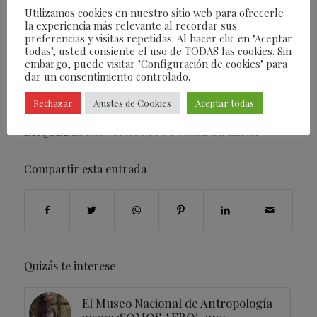
Utilizamos cookies en nuestro sitio web para ofrecerle
la experiencia más relevante al recordar sus
preferencias y visitas repetidas. Al hacer clic en "Aceptar
todas", usted consiente el uso de TODAS las cookies. Sin
embargo, puede visitar "Configuración de cookies" para
dar un consentimiento controlado.
/
10/01/2023
POR
FEARLESS
Rechazar
Ajustes de Cookies
Aceptar todas
ETIQUETAS:
EXPOSICIÓN
,
FOTOGRAFIA
,
LEICA
Compartir esta entrada
Quizás te interese
El Museo Nacional de Antropología