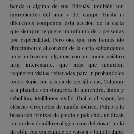
banda
o alguna de sus
Fideuás
, también con
ingredientes del mar y del campo. Hasta 13
diferentes componen esta sección de la carta
que siempre requiere un mínimo de 2 personas
por especialidad. Pero ojo, que nos hemos ido
directamente al corazón de la carta saltándonos
unos entrantes, algunos con un toque asiático
muy interesante, que más que mención,
requieren visitas reiteradas para ir probándolos
todos:
Sepia con picada de perejil y ajo
,
Calamar
a la plancha con vinagreta de almendra, limón y
cebollino
,
Mejillones estilo Thai
o
al vapor
, las
clásicas
Croquetas de jamón ibérico
,
Pulpo a la
brasa con trintxat de patata y pak choi
, un
Steak
tartar de solomillo ecológico
o un delicioso
Tataki
de atún con guacamole de wasabi y tomate dulce