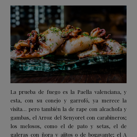
La prueba de fuego es la
Paella valenciana
, y
esta, con su conejo y garrofó, ya merece la
visita… pero también la
de rape con alcachofa y
gambas
, el
Arroz del Senyoret con carabineros
;
los
melosos
, como el
de pato y setas
, el
de
galeras con ñora y ajitos
o
de bogavante
; el
A