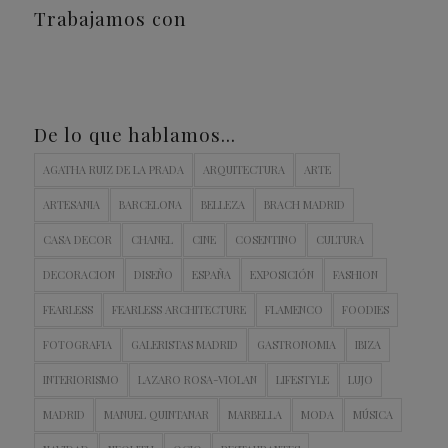
Trabajamos con
De lo que hablamos…
AGATHA RUIZ DE LA PRADA
ARQUITECTURA
ARTE
ARTESANIA
BARCELONA
BELLEZA
BRACH MADRID
CASA DECOR
CHANEL
CINE
COSENTINO
CULTURA
DECORACION
DISEÑO
ESPAÑA
EXPOSICIÓN
FASHION
FEARLESS
FEARLESS ARCHITECTURE
FLAMENCO
FOODIES
FOTOGRAFIA
GALERISTAS MADRID
GASTRONOMIA
IBIZA
INTERIORISMO
LAZARO ROSA-VIOLAN
LIFESTYLE
LUJO
MADRID
MANUEL QUINTANAR
MARBELLA
MODA
MÚSICA