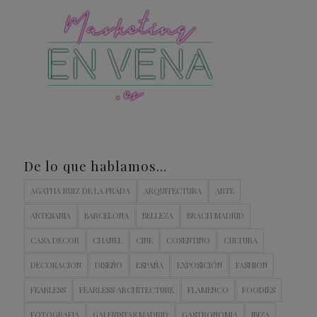
De lo que hablamos…
AGATHA RUIZ DE LA PRADA
ARQUITECTURA
ARTE
ARTESANIA
BARCELONA
BELLEZA
BRACH MADRID
CASA DECOR
CHANEL
CINE
COSENTINO
CULTURA
DECORACION
DISEÑO
ESPAÑA
EXPOSICIÓN
FASHION
FEARLESS
FEARLESS ARCHITECTURE
FLAMENCO
FOODIES
FOTOGRAFIA
GALERISTAS MADRID
GASTRONOMIA
IBIZA