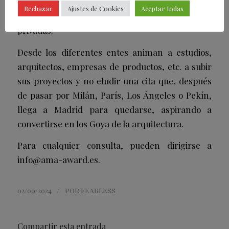
Madrid y la Comunidad de Madrid que, a día de
Rechazar
Ajustes de Cookies
Aceptar todas
hoy, acumula más de 186 compañías públicas y
privadas.
Desde los diferentes entes animan a estudios,
arquitectos, empresas de productos, etc. a subir
sus proyectos y no eludir una cita que, después
de pasar por Milán, París, Los Ángeles o Pekín,
llega a Madrid para quedarse, aspirando a
convertirse en los Goya de la arquitectura.
Para cualquier consulta, pueden dirigirse a
info@ama-award.es.
/
02/09/2024
POR
FEARLESS
Compartir esta entrada