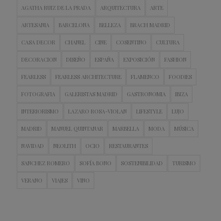
AGATHA RUIZ DE LA PRADA
ARQUITECTURA
ARTE
ARTESANIA
BARCELONA
BELLEZA
BRACH MADRID
CASA DECOR
CHANEL
CINE
COSENTINO
CULTURA
DECORACION
DISEÑO
ESPAÑA
EXPOSICIÓN
FASHION
FEARLESS
FEARLESS ARCHITECTURE
FLAMENCO
FOODIES
FOTOGRAFIA
GALERISTAS MADRID
GASTRONOMIA
IBIZA
INTERIORISMO
LAZARO ROSA-VIOLAN
LIFESTYLE
LUJO
MADRID
MANUEL QUINTANAR
MARBELLA
MODA
MÚSICA
NAVIDAD
NEOLITH
OCIO
RESTAURANTES
SANCHEZ ROMERO
SOFÍA BONO
SOSTENIBILIDAD
TURISMO
VERANO
VIAJES
VINO