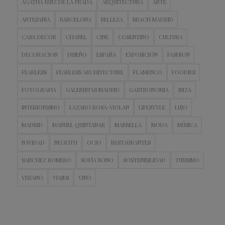
AGATHA RUIZ DE LA PRADA
ARQUITECTURA
ARTE
ARTESANIA
BARCELONA
BELLEZA
BRACH MADRID
CASA DECOR
CHANEL
CINE
COSENTINO
CULTURA
DECORACION
DISEÑO
ESPAÑA
EXPOSICIÓN
FASHION
FEARLESS
FEARLESS ARCHITECTURE
FLAMENCO
FOODIES
FOTOGRAFIA
GALERISTAS MADRID
GASTRONOMIA
IBIZA
INTERIORISMO
LAZARO ROSA-VIOLAN
LIFESTYLE
LUJO
MADRID
MANUEL QUINTANAR
MARBELLA
MODA
MÚSICA
NAVIDAD
NEOLITH
OCIO
RESTAURANTES
SANCHEZ ROMERO
SOFÍA BONO
SOSTENIBILIDAD
TURISMO
VERANO
VIAJES
VINO