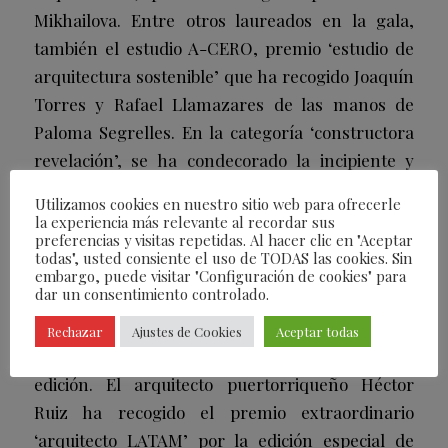
Mikhailova. Entre otros laureados en la gala,
también el estudio A-CERO, premio ‘estudio de
arquitectura sostenible’ que ha recogido
Joaquín
Torres y Rafael Llamazares
de las manos de
Paloma Segrelles
. En la categoría ‘constructora
revelación’, se ha condecorado la incipiente y
exitosa trayectoria de Grupo Archarray cuyo
Utilizamos cookies en nuestro sitio web para ofrecerle
galardón ha sido recogido por
Pablo Castellano
la experiencia más relevante al recordar sus
preferencias y visitas repetidas. Al hacer clic en "Aceptar
y Jacobo Castellano,
un
premio entregado por
todas", usted consiente el uso de TODAS las cookies. Sin
las Bodegas TESALIA.
La joven arquitecto
Lola
embargo, puede visitar "Configuración de cookies" para
dar un consentimiento controlado.
Rúa
ha recibido el premio ‘arquitectura con
alma’ por su documental
Tocadas
, recibido de
Rechazar
Ajustes de Cookies
Aceptar todas
parte de
Tomás Alía
, premiado en la anterior
edición
.
El arquitecto puertorriqueño
Héctor
Ruiz
ha recogido el premio extraordinario
‘arquitecto LATAM’ por la edición especial de