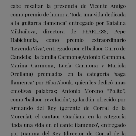
cabe resaltar la presencia de
Vicente Amigo
como premio de honor a ‘toda una vida dedicada
a la guitarra flamenca’ entregado por
Katalina
Mikhailova
, directora de FEARLESS;
Pepe
Habichuela
, como premio extraordinario
‘Leyenda Viva’, entregado por el bailaor
Curro de
Candela
; la
familia Carmona
(Antonio Carmona,
Marina Carmona, Lucía
Carmona y Mariola
Orellana) premiados en la categoría ‘saga
flamenca’ por
Hiba Abouk
, quien les dedicó unas
emotivas palabras;
Antonio Moreno “Polito”
,
como ‘bailaor revelación’, galardón ofrecido por
Armando del Rey
(gerente de Corral de la
Morería); el cantaor
Guadiana
en la categoría
‘toda una vida en el cante flamenco’, entregado
por
Juanma del Rey
(director de Corral de la