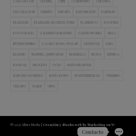
CASA DECOR
CHANEL
CINE
COSENTINO
CULTURA
DECORACION
DISEÑO
ESPAÑA
EXPOSICIÓN
FASHION
FEARLESS
FEARLESS ARCHITECTURE
FLAMENCO
FOODIES
FOTOGRAFIA
GALERISTAS MADRID
GASTRONOMIA
IBIZA
INTERIORISMO
LAZARO ROSA-VIOLAN
LIFESTYLE
LUJO
MADRID
MANUEL QUINTANAR
MARBELLA
MODA
MÚSICA
NAVIDAD
NEOLITH
OCIO
RESTAURANTES
SANCHEZ ROMERO
SOFÍA BONO
SOSTENIBILIDAD
TURISMO
VERANO
VIAJES
VINO
© 2025 Allure Media |
Creación y diseño web by Marketing en Vena
Contacto