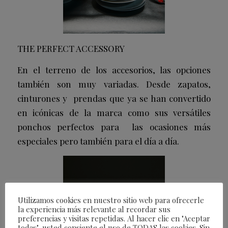
THE PERFECT ACCESSORY
En el terreno de los accesorios, las opciones
también son muy variadas. Desde zapatos,
cinturones y prendas que ya se han convertido
en icónicas de la marca como sus versátiles
ponchos perfectos para las ocasiones más
especiales pero también para el día a día.
Utilizamos cookies en nuestro sitio web para ofrecerle
la experiencia más relevante al recordar sus
preferencias y visitas repetidas. Al hacer clic en "Aceptar
todas", usted consiente el uso de TODAS las cookies. Sin