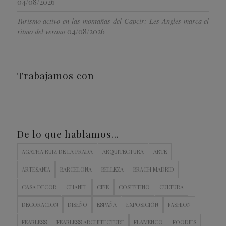
04/08/2026
Turismo activo en las montañas del Capcir: Les Angles marca el
04/08/2026
ritmo del verano
Trabajamos con
De lo que hablamos…
AGATHA RUIZ DE LA PRADA
ARQUITECTURA
ARTE
ARTESANIA
BARCELONA
BELLEZA
BRACH MADRID
CASA DECOR
CHANEL
CINE
COSENTINO
CULTURA
DECORACION
DISEÑO
ESPAÑA
EXPOSICIÓN
FASHION
FEARLESS
FEARLESS ARCHITECTURE
FLAMENCO
FOODIES