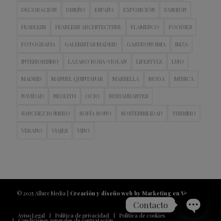
DECORACION
DISEÑO
ESPAÑA
EXPOSICIÓN
FASHION
FEARLESS
FEARLESS ARCHITECTURE
FLAMENCO
FOODIES
FOTOGRAFIA
GALERISTAS MADRID
GASTRONOMIA
IBIZA
INTERIORISMO
LAZARO ROSA-VIOLAN
LIFESTYLE
LUJO
MADRID
MANUEL QUINTANAR
MARBELLA
MODA
MÚSICA
NAVIDAD
NEOLITH
OCIO
RESTAURANTES
SANCHEZ ROMERO
SOFÍA BONO
SOSTENIBILIDAD
TURISMO
VERANO
VIAJES
VINO
© 2025 Allure Media |
Creación y diseño web by Marketing en Vena
Contacto
Aviso Legal
Política de privacidad
Política de cookies
Condiciones generales de contratación