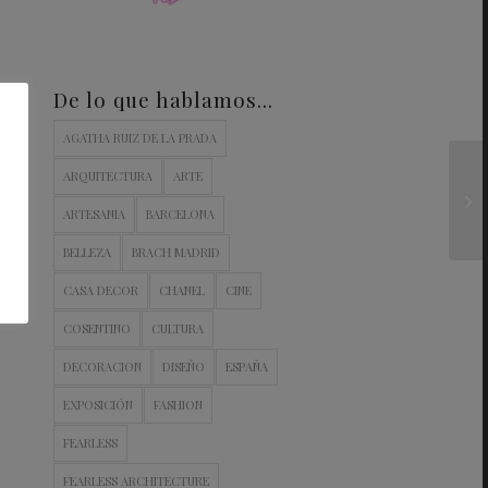
De lo que hablamos…
AGATHA RUIZ DE LA PRADA
ARQUITECTURA
ARTE
ARTESANIA
BARCELONA
BELLEZA
BRACH MADRID
CASA DECOR
CHANEL
CINE
COSENTINO
CULTURA
DECORACION
DISEÑO
ESPAÑA
EXPOSICIÓN
FASHION
FEARLESS
FEARLESS ARCHITECTURE