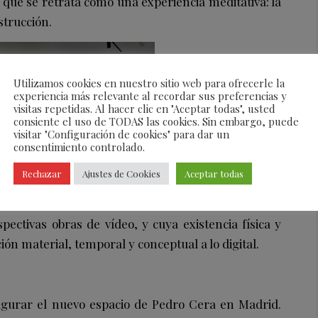
 que se retrata como una experiencia meditativa: la
estrucción.
Utilizamos cookies en nuestro sitio web para ofrecerle la
experiencia más relevante al recordar sus preferencias y
visitas repetidas. Al hacer clic en "Aceptar todas", usted
consiente el uso de TODAS las cookies. Sin embargo, puede
visitar "Configuración de cookies" para dar un
consentimiento controlado.
Rechazar
Ajustes de Cookies
Aceptar todas
e un grupo de dibujos realizados a lo largo del
pectivas obras de vídeo, y cuya existencia física y
ión material, temporal y conceptual a lo digital.
ugurar el nuevo espacio de Pedro Cera en Madrid.