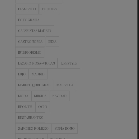
FLAMENCO
FOODIES
FOTOGRAFIA
GALERISTAS MADRID
GASTRONOMIA
IBIZA
INTERIORISMO
LAZARO ROSA-VIOLAN
LIFESTYLE
LUJO
MADRID
MANUEL QUINTANAR
MARBELLA
MODA
MÚSICA
NAVIDAD
NEOLITH
OCIO
RESTAURANTES
SANCHEZ ROMERO
SOFÍA BONO