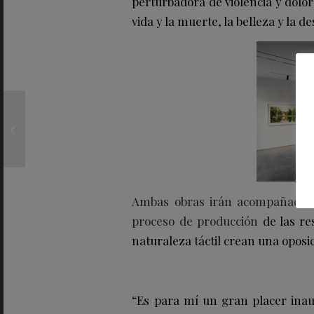
perturbadora de violencia y dolor
vida y la muerte, la belleza y la d
BREGUET presenta su
nuevo TYPE XX
Ambas obras irán acompañadas d
proceso de producción
de las res
naturaleza táctil crean una oposic
“Es para mí un gran placer ina