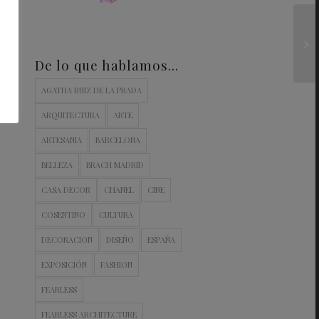
De lo que hablamos…
AGATHA RUIZ DE LA PRADA
ARQUITECTURA
ARTE
ARTESANIA
BARCELONA
BELLEZA
BRACH MADRID
CASA DECOR
CHANEL
CINE
COSENTINO
CULTURA
DECORACION
DISEÑO
ESPAÑA
EXPOSICIÓN
FASHION
FEARLESS
FEARLESS ARCHITECTURE