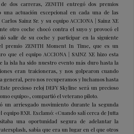
 de dos carreras, ZENITH entregó dos premios
 una actuación excepcional en cada una de las
, Carlos Sainz Sr. y su equipo ACCIONA | Sainz XE
nte otro coche chocó contra el suyo y provocó el
ió salir de su coche y participar en la siguiente
r el premio ZENITH Moment In Time, que es un
duro que el equipo ACCIONA | SAINZ XE hizo esta
 la isla ha sido nuestro evento más duro hasta la
iones eran traicioneras, y nos golpearon cuando
ia general, pero nos recuperamos y luchamos hasta
Este precioso reloj DEFY Skyline será un precioso
omo equipo», compartió el veterano piloto.
zó un arriesgado movimiento durante la segunda
el equipo RXR. Exclamó: «Cuando salí cerca de Jutta
esitaba una oportunidad segura de adelantar la
atersplash, sabía que era un lugar en el que otros