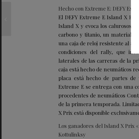
Hecho con Extreme E: DEFY Extre
TRUE ITALIAN TASTE
sigue creciendo en
El DEFY Extreme E Island X Prix,
España con auténticos
Island X y evoca los calurosos ver
productos ita...
carbono y titanio, un material li
una caja de reloj resistente al ag
condiciones del rally, que inc
laterales de las carreras de la p
caja está hecho de neumáticos rec
placa está hecho de partes de
Extreme E se entrega con una co
procedentes de neumáticos Contin
de la primera temporada. Limitad
X Prix está disponible exclusivam
Los ganadores del Island X Prix 
Kottulinksy