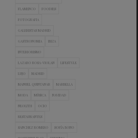
FLAMENCO
FOODIES
FOTOGRAFIA
GALERISTAS MADRID
GASTRONOMIA
IBIZA
INTERIORISMO
LAZARO ROSA-VIOLAN
LIFESTYLE
LUJO
MADRID
MANUEL QUINTANAR
MARBELLA
MODA
MÚSICA
NAVIDAD
NEOLITH
OCIO
RESTAURANTES
SANCHEZ ROMERO
SOFÍA BONO