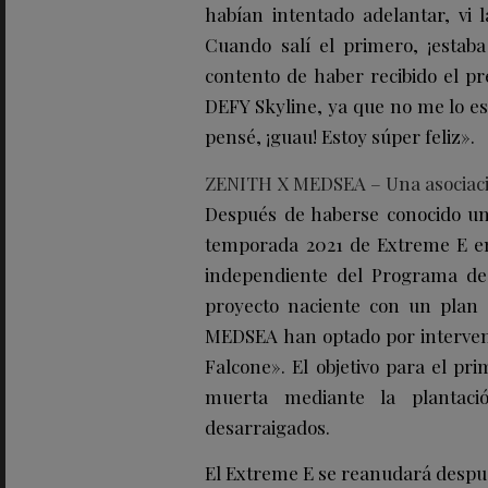
habían intentado adelantar, vi 
Cuando salí el primero, ¡estab
contento de haber recibido el p
DEFY Skyline, ya que no me lo es
pensé, ¡guau! Estoy súper feliz».
ZENITH X MEDSEA – Una asociació
Después de haberse conocido un 
temporada 2021 de Extreme E e
independiente del Programa de
proyecto naciente con un plan 
MEDSEA han optado por interven
Falcone». El objetivo para el pr
muerta mediante la plantaci
desarraigados.
El Extreme E se reanudará después