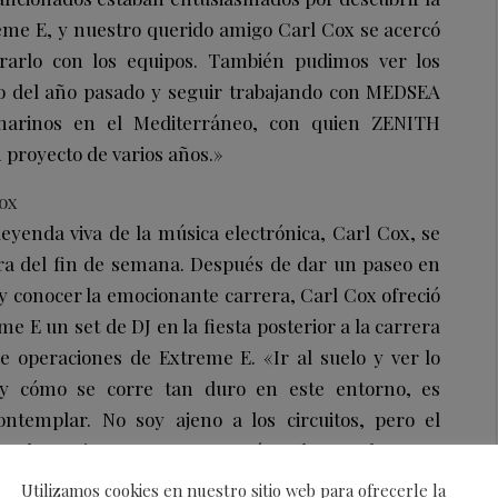
eme E, y nuestro querido amigo Carl Cox se acercó
rarlo con los equipos. También pudimos ver los
 del año pasado y seguir trabajando con MEDSEA
 marinos en el Mediterráneo, con quien ZENITH
 proyecto de varios años.»
Cox
yenda viva de la música electrónica, Carl Cox, se
era del fin de semana. Después de dar un paseo en
y conocer la emocionante carrera, Carl Cox ofreció
me E un set de DJ en la fiesta posterior a la carrera
e operaciones de Extreme E. «Ir al suelo y ver lo
o y cómo se corre tan duro en este entorno, es
templar. No soy ajeno a los circuitos, pero el
ue haya visto antes», comentó Carl Cox sobre esta
Utilizamos cookies en nuestro sitio web para ofrecerle la