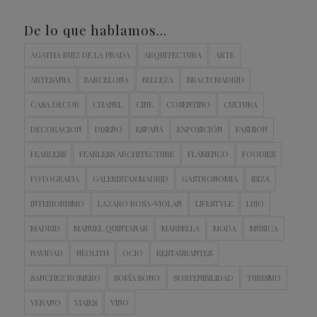
De lo que hablamos…
AGATHA RUIZ DE LA PRADA
ARQUITECTURA
ARTE
ARTESANIA
BARCELONA
BELLEZA
BRACH MADRID
CASA DECOR
CHANEL
CINE
COSENTINO
CULTURA
DECORACION
DISEÑO
ESPAÑA
EXPOSICIÓN
FASHION
FEARLESS
FEARLESS ARCHITECTURE
FLAMENCO
FOODIES
FOTOGRAFIA
GALERISTAS MADRID
GASTRONOMIA
IBIZA
INTERIORISMO
LAZARO ROSA-VIOLAN
LIFESTYLE
LUJO
MADRID
MANUEL QUINTANAR
MARBELLA
MODA
MÚSICA
NAVIDAD
NEOLITH
OCIO
RESTAURANTES
SANCHEZ ROMERO
SOFÍA BONO
SOSTENIBILIDAD
TURISMO
VERANO
VIAJES
VINO