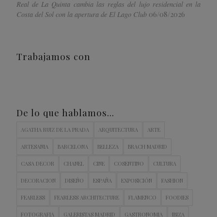
Real de La Quinta cambia las reglas del lujo residencial en la
06/08/2026
Costa del Sol con la apertura de El Lago Club
Trabajamos con
De lo que hablamos…
AGATHA RUIZ DE LA PRADA
ARQUITECTURA
ARTE
ARTESANIA
BARCELONA
BELLEZA
BRACH MADRID
CASA DECOR
CHANEL
CINE
COSENTINO
CULTURA
DECORACION
DISEÑO
ESPAÑA
EXPOSICIÓN
FASHION
FEARLESS
FEARLESS ARCHITECTURE
FLAMENCO
FOODIES
FOTOGRAFIA
GALERISTAS MADRID
GASTRONOMIA
IBIZA