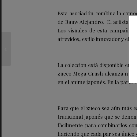
Esta asociación combina la comodi
de Rauw Alejandro. El artista lat
Los visuales de esta campaña s
atrevidos, estilo innovador y el i
Refréscate este agosto
con la nueva carta de
FREEZE & SWEET DE
LAMUCC...
La colección está disponible en do
zueco Mega Crush alcanza nueva
en el anime japonés. En la parte
Para que el zueco sea aún más es
tradicional japonés que se deno
fácilmente para combinarlos con
haciendo que cada par sea único 