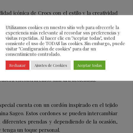
dad icónica de Crocs con el estilo y la creatividad
ino es un amante de la cultura japonesa y del arte.
Utilizamos cookies en nuestro sitio web para ofrecerle la
e rodaron en las calles de Tokio. Mezcla diseños
experiencia más relevante al recordar sus preferencias y
nconfundible espíritu de Rauw Alejandro.
visitas repetidas. Al hacer clic en "Aceptar todas", usted
consiente el uso de TODAS las cookies. Sin embargo, puede
visitar "Configuración de cookies" para dar un
consentimiento controlado.
s colores: “Bone” y “Black”. La atrevida silueta del
Rechazar
Ajustes de Cookies
Aceptar todas
s dimensiones con un estampado tonal inspirado
 trasera encontraremos una tira acolchada.
pecial cuenta con un cordón inspirado en el tejido
mina Sageo. Estos cordones se pueden intercambiar
 diferentes prendas y dependiendo de la ocasión,
y tenga un toque personal.