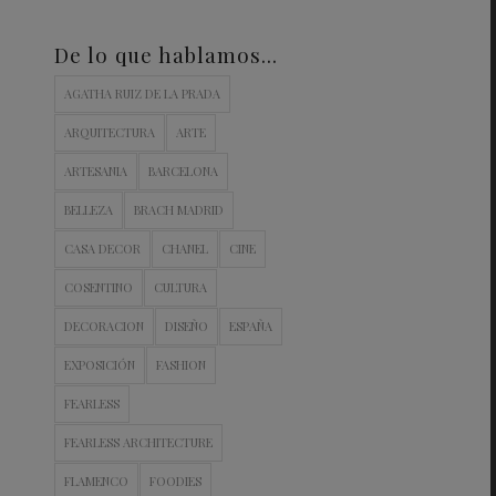
De lo que hablamos…
AGATHA RUIZ DE LA PRADA
ARQUITECTURA
ARTE
ARTESANIA
BARCELONA
BELLEZA
BRACH MADRID
CASA DECOR
CHANEL
CINE
COSENTINO
CULTURA
DECORACION
DISEÑO
ESPAÑA
EXPOSICIÓN
FASHION
FEARLESS
FEARLESS ARCHITECTURE
FLAMENCO
FOODIES