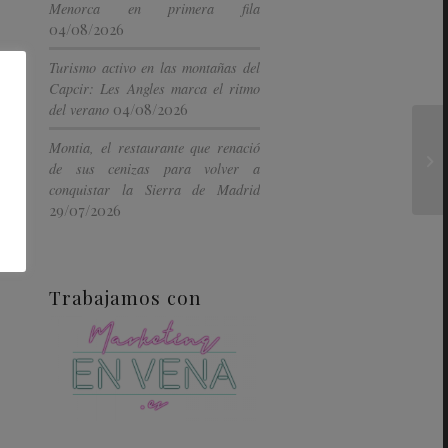
Menorca en primera fila
04/08/2026
Turismo activo en las montañas del
Capcir: Les Angles marca el ritmo
04/08/2026
del verano
Montia, el restaurante que renació
de sus cenizas para volver a
conquistar la Sierra de Madrid
29/07/2026
Trabajamos con