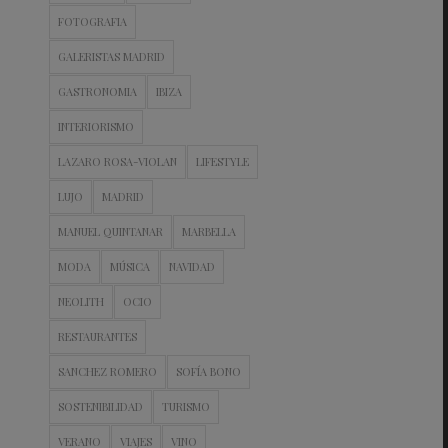
FOTOGRAFIA
GALERISTAS MADRID
GASTRONOMIA
IBIZA
INTERIORISMO
LAZARO ROSA-VIOLAN
LIFESTYLE
LUJO
MADRID
MANUEL QUINTANAR
MARBELLA
MODA
MÚSICA
NAVIDAD
NEOLITH
OCIO
RESTAURANTES
SANCHEZ ROMERO
SOFÍA BONO
SOSTENIBILIDAD
TURISMO
VERANO
VIAJES
VINO