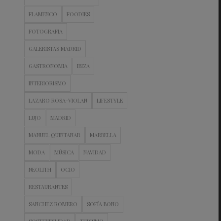
FLAMENCO
FOODIES
FOTOGRAFIA
GALERISTAS MADRID
GASTRONOMIA
IBIZA
INTERIORISMO
LAZARO ROSA-VIOLAN
LIFESTYLE
LUJO
MADRID
MANUEL QUINTANAR
MARBELLA
MODA
MÚSICA
NAVIDAD
NEOLITH
OCIO
RESTAURANTES
SANCHEZ ROMERO
SOFÍA BONO