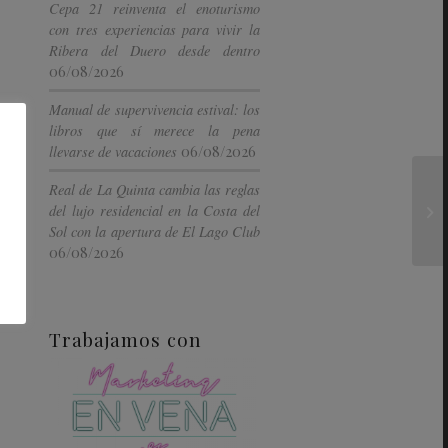
Cepa 21 reinventa el enoturismo
con tres experiencias para vivir la
Ribera del Duero desde dentro
06/08/2026
Manual de supervivencia estival: los
libros que sí merece la pena
06/08/2026
llevarse de vacaciones
Real de La Quinta cambia las reglas
del lujo residencial en la Costa del
Sol con la apertura de El Lago Club
06/08/2026
Trabajamos con