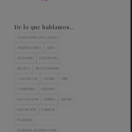
De lo que hablamos…
AGATHA RUIZ DE LA PRADA
ARQUITECTURA
ARTE
ARTESANIA
BARCELONA
BELLEZA
BRACH MADRID
CASA DECOR
CHANEL
CINE
COSENTINO
CULTURA
DECORACION
DISEÑO
ESPAÑA
EXPOSICIÓN
FASHION
FEARLESS
FEARLESS ARCHITECTURE