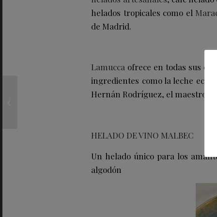
helados tropicales como el
Marac
de Madrid.
Lamucca
ofrece en todas sus car
ingredientes como la leche ecoló
Explora las seis calas
Hernán Rodríguez, el maestro h
más bonitas del
mediterráneo
HELADO DE VINO MALBEC
Un helado único para los amant
algodón