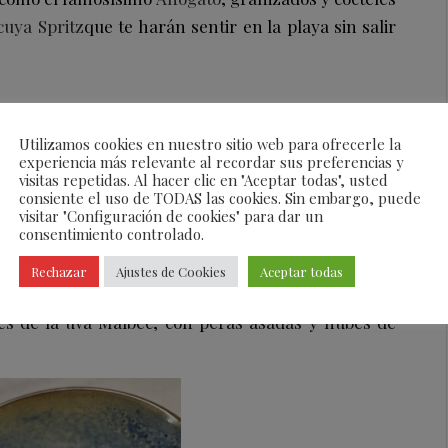
uya Spritz
que te harán sentir en la playa sin salir
tas helados
100% naturales
, hechos en
Madrid
con
Utilizamos cookies en nuestro sitio web para ofrecerle la
experiencia más relevante al recordar sus preferencias y
gica, frutas de temporada y la paciencia y amor de
visitas repetidas. Al hacer clic en "Aceptar todas", usted
eladero fundador de
Töto Icream
.
consiente el uso de TODAS las cookies. Sin embargo, puede
visitar "Configuración de cookies" para dar un
consentimiento controlado.
Rechazar
Ajustes de Cookies
Aceptar todas
es de la uva Malbec, con peras asadas y nubes de